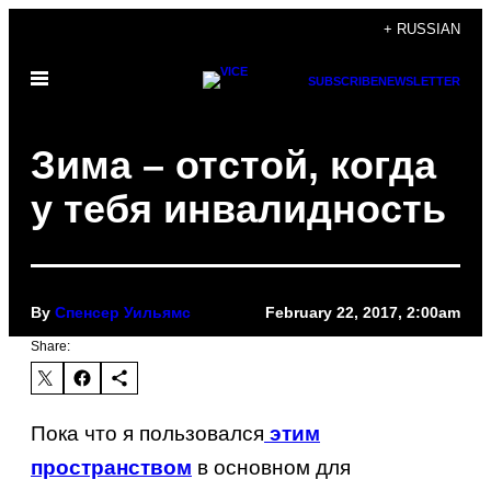
Skip
+ RUSSIAN
to
Open
content
SUBSCRIBE
NEWSLETTER
Menu
Зима – отстой, когда
у тебя инвалидность
By
Спенсер Уильямс
February 22, 2017, 2:00am
Share:
Пока что я пользовался
этим
в основном для
пространством