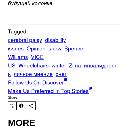
будущей колонке.
Tagged:
cerebral palsy
disability
issues
Opinion
snow
Spencer
Williams
VICE
US
Wheelchairs
winter
Zima
инвалидност
ь
личное мнение
снег
Follow Us On Discover
Make Us Preferred In Top Stories
Share:
MORE