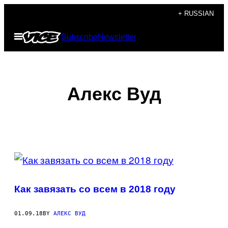
Skip
+ RUSSIAN
to
Open
Subscribe
Newsletter
content
Menu
Алекс Вуд
POSTS
BY
Как завязать со всем в 2018 году
THIS
AUTHOR
01.09.18
BY
АЛЕКС ВУД