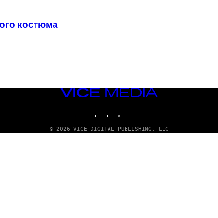
ого костюма
VICE
MEDIA
INSTAGRAM
TIKTOK
YOUTUBE
© 2026 VICE DIGITAL PUBLISHING, LLC