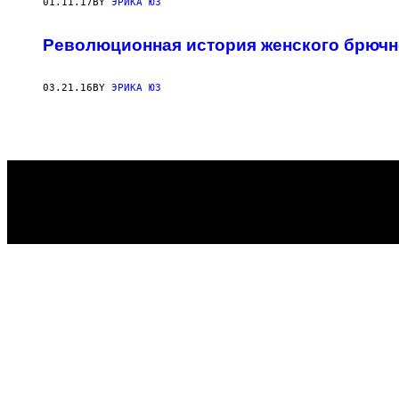
AUTHOR
01.11.17
BY
ЭРИКА ЮЗ
Революционная история женского брючн
03.21.16
BY
ЭРИКА ЮЗ