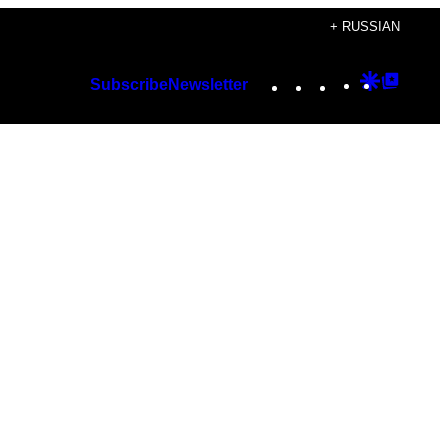
+ RUSSIAN
Instagram
TikTok
YouTube
Google
Googl
Subscribe
Newsletter
Discover
Top
Posts