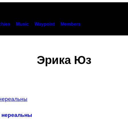
hies
Music
Waypoint
Members
Эрика Юз
и нереальны