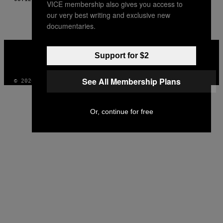
VICE membership also gives you access to
our very best writing and exclusive new
documentaries.
VICE
MEDIA
Support for $2
INSTAGRAM
TIKTOK
YOUTUBE
See All Membership Plans
© 2026 VICE DIGITAL PUBLISHING, LLC
Or, continue for free