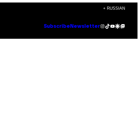
+ RUSSIAN
Instagram
TikTok
YouTube
Google Discover
Google Top Posts
Subscribe
Newsletter