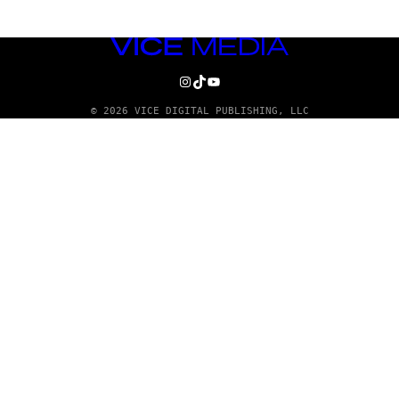
VICE
MEDIA
INSTAGRAM
TIKTOK
YOUTUBE
© 2026 VICE DIGITAL PUBLISHING, LLC