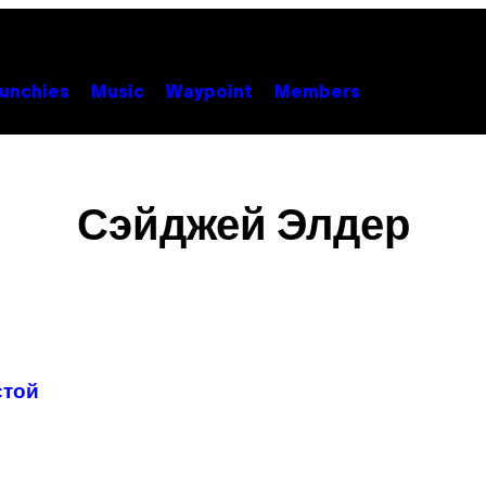
unchies
Music
Waypoint
Members
Сэйджей Элдер
стой