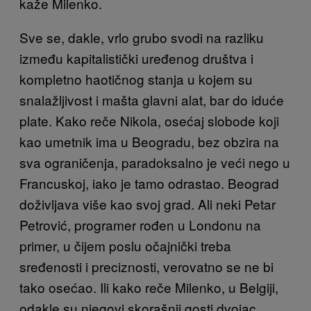
kaže Milenko.
Sve se, dakle, vrlo grubo svodi na razliku
između kapitalistički uređenog društva i
kompletno haotičnog stanja u kojem su
snalažljivost i mašta glavni alat, bar do iduće
plate. Kako reče Nikola, osećaj slobode koji
kao umetnik ima u Beogradu, bez obzira na
sva ograničenja, paradoksalno je veći nego u
Francuskoj, iako je tamo odrastao. Beograd
doživljava više kao svoj grad. Ali neki Petar
Petrović, programer rođen u Londonu na
primer, u čijem poslu očajnički treba
sređenosti i preciznosti, verovatno se ne bi
tako osećao. Ili kako reče Milenko, u Belgiji,
odakle su njegovi skorašnji gosti dvojac