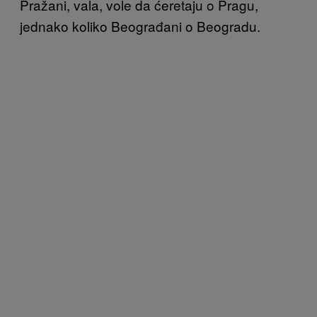
Pražani, vala, vole da ćeretaju o Pragu,
jednako koliko Beograđani o Beogradu.