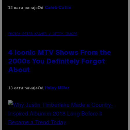
Od
12 сати раније
Caleb Catlin
PHOTO: PETER KRAMER / GETTY IMAGES
4 Iconic MTV Shows From the
2000s You Definitely Forgot
About
Od
13 сати раније
Haley Miller