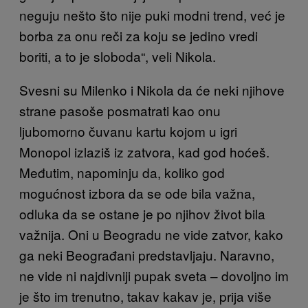
neguju nešto što nije puki modni trend, već je
borba za onu reči za koju se jedino vredi
boriti, a to je sloboda“, veli Nikola.
Svesni su Milenko i Nikola da će neki njihove
strane pasoše posmatrati kao onu
ljubomorno čuvanu kartu kojom u igri
Monopol izlaziš iz zatvora, kad god hoćeš.
Međutim, napominju da, koliko god
mogućnost izbora da se ode bila važna,
odluka da se ostane je po njihov život bila
važnija. Oni u Beogradu ne vide zatvor, kako
ga neki Beograđani predstavljaju. Naravno,
ne vide ni najdivniji pupak sveta – dovoljno im
je što im trenutno, takav kakav je, prija više