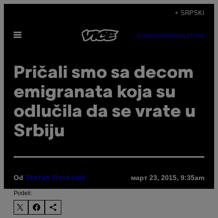
Скочи
+ SRPSKI
на
Otvori
садржај
SUBSCRIBE
NEWSLETTER
Meni
Pričali smo sa decom
emigranata koja su
odlučila da se vrate u
Srbiju
Od
март 23, 2015, 9:35am
Stefan Slavković
Podeli: