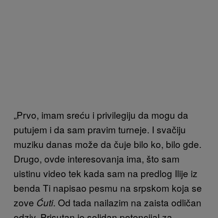
„Prvo, imam sreću i privilegiju da mogu da
putujem i da sam pravim turneje. I svačiju
muziku danas može da čuje bilo ko, bilo gde.
Drugo, ovde interesovanja ima, što sam
uistinu video tek kada sam na predlog Ilije iz
benda Ti napisao pesmu na srpskom koja se
zove
. Od tada nailazim na zaista odličan
Ćuti
odziv. Prisutan je solidan potencijal za