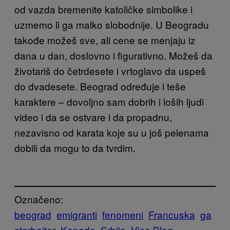
od vazda bremenite katoličke simbolike i
uzmemo li ga malko slobodnije. U Beogradu
takođe možeš sve, ali cene se menjaju iz
dana u dan, doslovno i figurativno. Možeš da
životariš do četrdesete i vrtoglavo da uspeš
do dvadesete. Beograd određuje i teše
karaktere – dovoljno sam dobrih i loših ljudi
video i da se ostvare i da propadnu,
nezavisno od karata koje su u još pelenama
dobili da mogu to da tvrdim.
Označeno:
beograd
emigranti
fenomeni
Francuska
ga
starbajter
Kanada
Srbija
Vice Blog