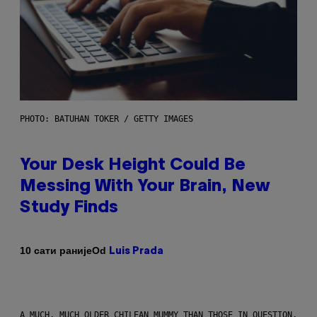
PHOTO: BATUHAN TOKER / GETTY IMAGES
Your Desk Height Could Be
Messing With Your Brain, New
Study Finds
Od
10 сати раније
Luis Prada
A MUCH, MUCH OLDER CHILEAN MUMMY THAN THOSE IN QUESTION.