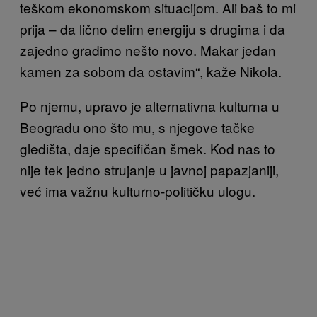
teškom ekonomskom situacijom. Ali baš to mi
prija – da lično delim energiju s drugima i da
zajedno gradimo nešto novo. Makar jedan
kamen za sobom da ostavim“, kaže Nikola.
Po njemu, upravo je alternativna kulturna u
Beogradu ono što mu, s njegove tačke
gledišta, daje specifičan šmek. Kod nas to
nije tek jedno strujanje u javnoj papazjaniji,
već ima važnu kulturno-političku ulogu.