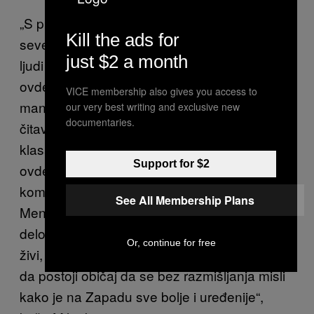
„S prethodnim bendom sam išao na
Kill the ads for
severnoameričku turneju i video sam gomile
just $2 a month
ljudi koji žive mnogo bednije nego što se
ovde misli. Čak bednije od mnogih ovde, s
VICE membership also gives you access to
manje slobode. Rade u užasnim uslovima,
our very best writing and exclusive new
documentaries.
čitavi gradovi nestaju i raslojenost među
klasama i krajevima zemlje je veća nego
Support for $2
ovde. Samo u Njujorku nije svejedno u kojem
komšiluku živiš. Ljudi prvo pomisle na
See All Membership Plans
Menhetn, naravno, a ne na te siromašnije
delove grada. Ne sporim da se ovde teško
Or, continue for free
živi, i to naročito van Beograda, ali mi se čini
da postoji običaj da se bez razmišljanja misli
kako je na Zapadu sve bolje i uređenije“,