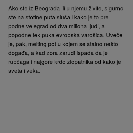
Ako ste iz Beograda ili u njemu živite, sigurno
ste na stotine puta slušali kako je to pre
podne velegrad od dva miliona ljudi, a
popodne tek puka evropska varošica. Uveče
je, pak, melting pot u kojem se stalno nešto
događa, a kad zora zarudi ispada da je
rupčaga i najgore krdo zlopatnika od kako je
sveta i veka.