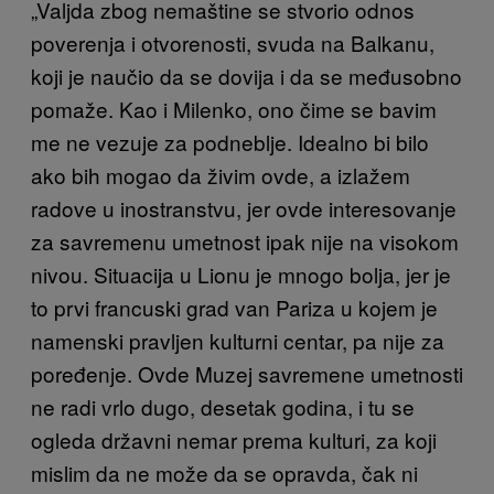
„Valjda zbog nemaštine se stvorio odnos
poverenja i otvorenosti, svuda na Balkanu,
koji je naučio da se dovija i da se međusobno
pomaže. Kao i Milenko, ono čime se bavim
me ne vezuje za podneblje. Idealno bi bilo
ako bih mogao da živim ovde, a izlažem
radove u inostranstvu, jer ovde interesovanje
za savremenu umetnost ipak nije na visokom
nivou. Situacija u Lionu je mnogo bolja, jer je
to prvi francuski grad van Pariza u kojem je
namenski pravljen kulturni centar, pa nije za
poređenje. Ovde Muzej savremene umetnosti
ne radi vrlo dugo, desetak godina, i tu se
ogleda državni nemar prema kulturi, za koji
mislim da ne može da se opravda, čak ni