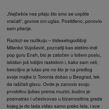
„Najčešće nas pitaju što smo se uopšte
vraćali“, govore oni uglas. Postiđeno, ponovio
sam pitanje.
Razlozi se razlikuju – tridesetogodišnji
Milenko Vujošević, poznatiji kao elektro-indi
pop guru Ensh, bio je zatočen u lošem poslu,
iskidan još lošijim raskidom i, kako sam veli,
besciljno je lutao pre no što je na predlog
svoje majke iz Toronta došao u Beograd, tek
da raščisti glavu. Ovde je zanovio svoju
prvobitnu ljubav prema muzici, budno je
posmatrao i učestvovao u bizarnostima grada
kojeg je do tada viđao samo preko leta, i sve