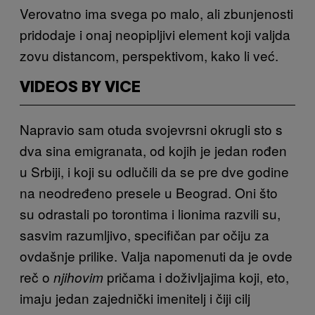
Verovatno ima svega po malo, ali zbunjenosti
pridodaje i onaj neopipljivi element koji valjda
zovu distancom, perspektivom, kako li već.
VIDEOS BY VICE
Napravio sam otuda svojevrsni okrugli sto s
dva sina emigranata, od kojih je jedan rođen
u Srbiji, i koji su odlučili da se pre dve godine
na neodređeno presele u Beograd. Oni što
su odrastali po torontima i lionima razvili su,
sasvim razumljivo, specifičan par očiju za
ovdašnje prilike. Valja napomenuti da je ovde
reč o
pričama i doživljajima koji, eto,
njihovim
imaju jedan zajednički imenitelj i čiji cilj