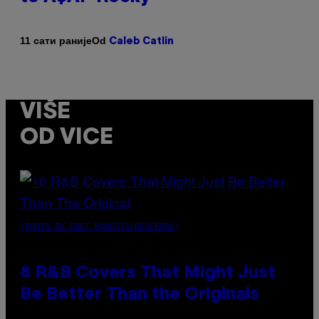
Od
11 сати раније
Caleb Catlin
VIŠE
OD VICE
(PHOTO BY EBET ROBERTS/REDFERNS)
8 R&B Covers That Might Just
Be Better Than the Originals