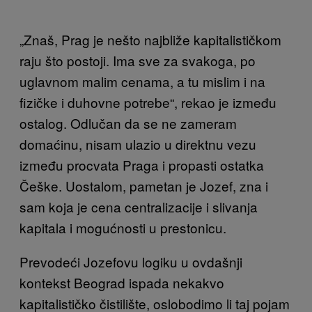
„Znaš, Prag je nešto najbliže kapitalističkom
raju što postoji. Ima sve za svakoga, po
uglavnom malim cenama, a tu mislim i na
fizičke i duhovne potrebe“, rekao je između
ostalog. Odlučan da se ne zameram
domaćinu, nisam ulazio u direktnu vezu
između procvata Praga i propasti ostatka
Češke. Uostalom, pametan je Jozef, zna i
sam koja je cena centralizacije i slivanja
kapitala i mogućnosti u prestonicu.
Prevodeći Jozefovu logiku u ovdašnji
kontekst Beograd ispada nekakvo
kapitalističko čistilište, oslobodimo li taj pojam