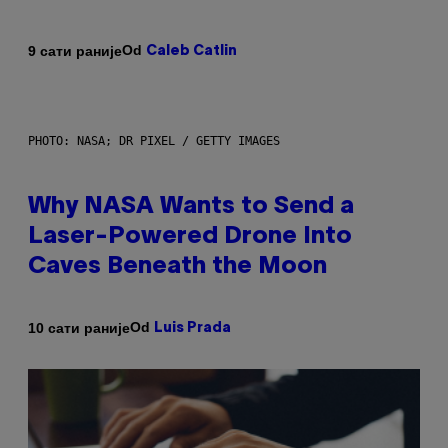
Od
9 сати раније
Caleb Catlin
PHOTO: NASA; DR PIXEL / GETTY IMAGES
Why NASA Wants to Send a
Laser-Powered Drone Into
Caves Beneath the Moon
Od
10 сати раније
Luis Prada