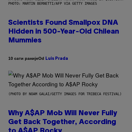
PHOTO: MARTIN BERNETTI/AFP VIA GETTY IMAGES
Scientists Found Smallpox DNA
Hidden in 500-Year-Old Chilean
Mummies
Od
10 сати раније
Luis Prada
(PHOTO BY NOAM GALAI/GETTY IMAGES FOR TRIBECA FESTIVAL)
Why A$AP Mob Will Never Fully
Get Back Together, According
to A$AP Rocky