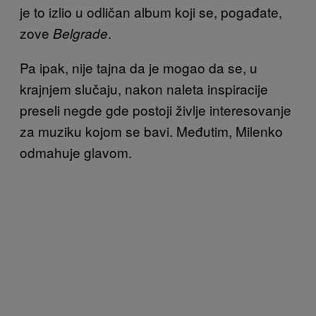
je to izlio u odličan album koji se, pogađate,
zove
.
Belgrade
Pa ipak, nije tajna da je mogao da se, u
krajnjem slučaju, nakon naleta inspiracije
preseli negde gde postoji življe interesovanje
za muziku kojom se bavi. Međutim, Milenko
odmahuje glavom.