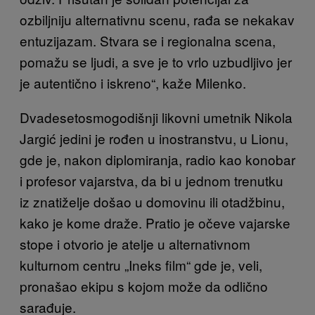
ozbiljniju alternativnu scenu, rađa se nekakav
entuzijazam. Stvara se i regionalna scena,
pomažu se ljudi, a sve je to vrlo uzbudljivo jer
je autentično i iskreno“, kaže Milenko.
Dvadesetosmogodišnji likovni umetnik Nikola
Jargić jedini je rođen u inostranstvu, u Lionu,
gde je, nakon diplomiranja, radio kao konobar
i profesor vajarstva, da bi u jednom trenutku
iz znatiželje došao u domovinu ili otadžbinu,
kako je kome draže. Pratio je očeve vajarske
stope i otvorio je atelje u alternativnom
kulturnom centru „Ineks film“ gde je, veli,
pronašao ekipu s kojom može da odlično
sarađuje.