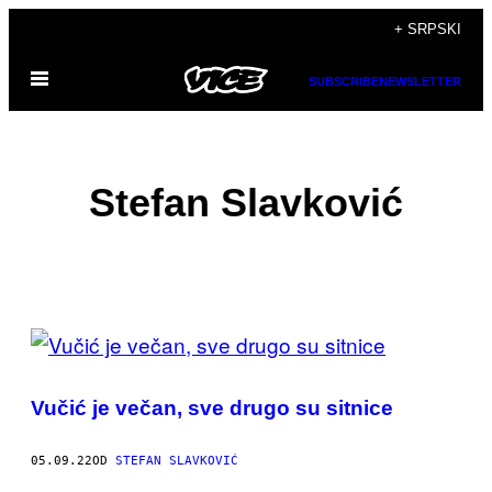
Скочи
+ SRPSKI
на
Otvori
садржај
SUBSCRIBE
NEWSLETTER
Meni
Stefan Slavković
POSTS
BY
Vučić je večan, sve drugo su sitnice
THIS
AUTHOR
05.09.22
OD
STEFAN SLAVKOVIĆ