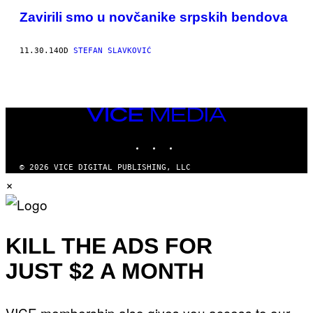
​Zavirili smo u novčanike srpskih bendova
11.30.14
OD
STEFAN SLAVKOVIĆ
VICE
MEDIA
INSTAGRAM
TIKTOK
YOUTUBE
© 2026 VICE DIGITAL PUBLISHING, LLC
×
KILL THE ADS FOR
JUST $2 A MONTH
VICE membership also gives you access to our