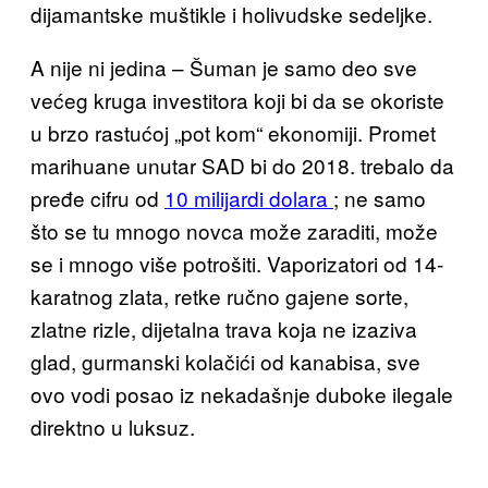
dijamantske muštikle i holivudske sedeljke.
A nije ni jedina – Šuman je samo deo sve
većeg kruga investitora koji bi da se okoriste
u brzo rastućoj „pot kom“ ekonomiji. Promet
marihuane unutar SAD bi do 2018. trebalo da
pređe cifru od
10 milijardi dolara
; ne samo
što se tu mnogo novca može zaraditi, može
se i mnogo više potrošiti. Vaporizatori od 14-
karatnog zlata, retke ručno gajene sorte,
zlatne rizle, dijetalna trava koja ne izaziva
glad, gurmanski kolačići od kanabisa, sve
ovo vodi posao iz nekadašnje duboke ilegale
direktno u luksuz.