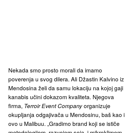
Nekada smo prosto morali da imamo
poverenja u svog dilera. Ali Džastin Kalvino iz
Mendosina želi da samu lokaciju na kojoj gaji
kanabis učini dokazom kvaliteta. Njegova
firma,
organizuje
Terroir Event Company
okupljanja odgajivača u Mendosinu, baš kao i
ovo u Malibuu. „Gradimo brand koji se ističe
metodologijom, razvojem soja, i mikroklimom,