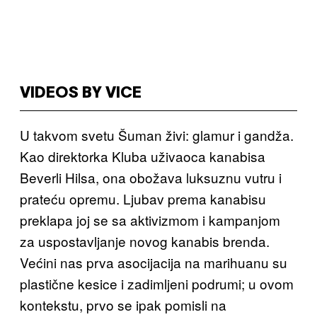
VIDEOS BY VICE
U takvom svetu Šuman živi: glamur i gandža.
Kao direktorka Kluba uživaoca kanabisa
Beverli Hilsa, ona obožava luksuznu vutru i
prateću opremu. Ljubav prema kanabisu
preklapa joj se sa aktivizmom i kampanjom
za uspostavljanje novog kanabis brenda.
Većini nas prva asocijacija na marihuanu su
plastične kesice i zadimljeni podrumi; u ovom
kontekstu, prvo se ipak pomisli na