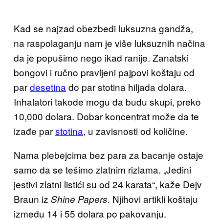
Kad se najzad obezbedi luksuzna gandža,
na raspolaganju nam je više luksuznih načina
da je popušimo nego ikad ranije. Zanatski
bongovi i ručno pravljeni pajpovi koštaju od
par
desetina
do par stotina hiljada dolara.
Inhalatori takođe mogu da budu skupi, preko
10,000 dolara. Dobar koncentrat može da te
izađe par
stotina
, u zavisnosti od količine.
Nama plebejcima bez para za bacanje ostaje
samo da se tešimo zlatnim rizlama. „Jedini
jestivi zlatni listići su od 24 karata“, kaže Dejv
Braun iz
. Njihovi artikli koštaju
Shine Papers
između 14 i 55 dolara po pakovanju.