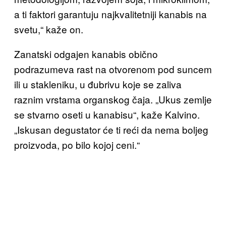
a ti faktori garantuju najkvalitetniji kanabis na
svetu,“ kaže on.
Zanatski odgajen kanabis obično
podrazumeva rast na otvorenom pod suncem
ili u stakleniku, u đubrivu koje se zaliva
raznim vrstama organskog čaja. „Ukus zemlje
se stvarno oseti u kanabisu“, kaže Kalvino.
„Iskusan degustator će ti reći da nema boljeg
proizvoda, po bilo kojoj ceni.“