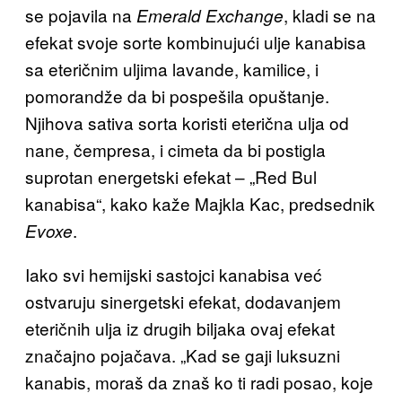
se pojavila na
, kladi se na
Emerald Exchange
efekat svoje sorte kombinujući ulje kanabisa
sa eteričnim uljima lavande, kamilice, i
pomorandže da bi pospešila opuštanje.
Njihova sativa sorta koristi eterična ulja od
nane, čempresa, i cimeta da bi postigla
suprotan energetski efekat – „Red Bul
kanabisa“, kako kaže Majkla Kac, predsednik
.
Evoxe
Iako svi hemijski sastojci kanabisa već
ostvaruju sinergetski efekat, dodavanjem
eteričnih ulja iz drugih biljaka ovaj efekat
značajno pojačava. „Kad se gaji luksuzni
kanabis, moraš da znaš ko ti radi posao, koje