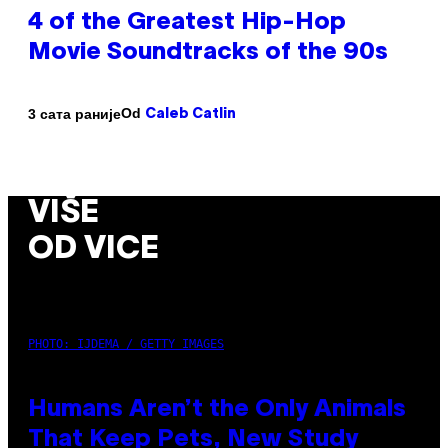
4 of the Greatest Hip-Hop
Movie Soundtracks of the 90s
Od
3 сата раније
Caleb Catlin
VIŠE
OD VICE
PHOTO: IJDEMA / GETTY IMAGES
Humans Aren’t the Only Animals
That Keep Pets, New Study