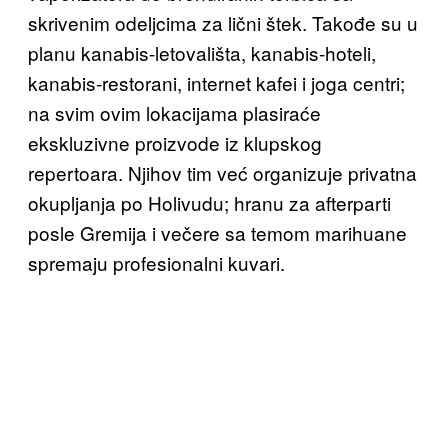
skrivenim odeljcima za lični štek. Takođe su u
planu kanabis-letovališta, kanabis-hoteli,
kanabis-restorani, internet kafei i joga centri;
na svim ovim lokacijama plasiraće
ekskluzivne proizvode iz klupskog
repertoara. Njihov tim već organizuje privatna
okupljanja po Holivudu; hranu za afterparti
posle Gremija i večere sa temom marihuane
spremaju profesionalni kuvari.