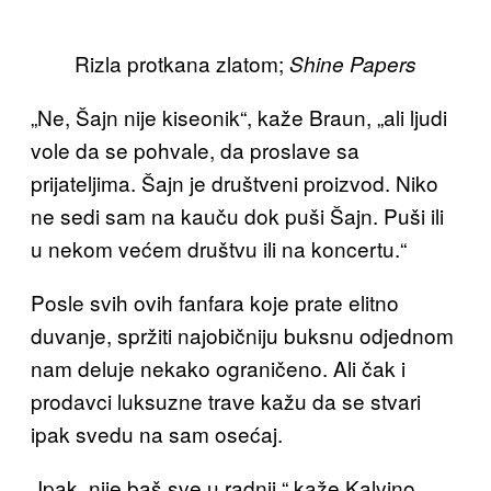
Rizla protkana zlatom;
Shine Papers
„Ne, Šajn nije kiseonik“, kaže Braun, „ali ljudi
vole da se pohvale, da proslave sa
prijateljima. Šajn je društveni proizvod. Niko
ne sedi sam na kauču dok puši Šajn. Puši ili
u nekom većem društvu ili na koncertu.“
Posle svih ovih fanfara koje prate elitno
duvanje, spržiti najobičniju buksnu odjednom
nam deluje nekako ograničeno. Ali čak i
prodavci luksuzne trave kažu da se stvari
ipak svedu na sam osećaj.
„Ipak, nije baš sve u radnji,“ kaže Kalvino.