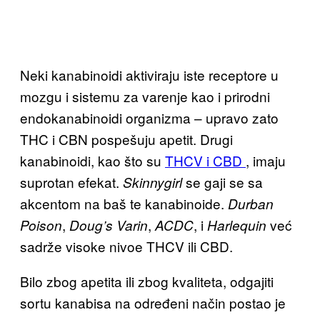
Neki kanabinoidi aktiviraju iste receptore u
mozgu i sistemu za varenje kao i prirodni
endokanabinoidi organizma – upravo zato
THC i CBN pospešuju apetit. Drugi
kanabinoidi, kao što su
THCV i CBD
, imaju
suprotan efekat.
se gaji se sa
Skinnygirl
akcentom na baš te kanabinoide.
Durban
,
,
, i
već
Poison
Doug’s Varin
ACDC
Harlequin
sadrže visoke nivoe THCV ili CBD.
Bilo zbog apetita ili zbog kvaliteta, odgajiti
sortu kanabisa na određeni način postao je