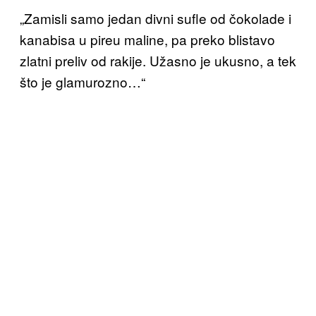
„Zamisli samo jedan divni sufle od čokolade i
kanabisa u pireu maline, pa preko blistavo
zlatni preliv od rakije. Užasno je ukusno, a tek
što je glamurozno…“