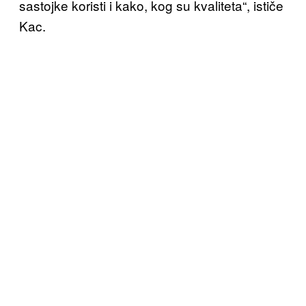
sastojke koristi i kako, kog su kvaliteta“, ističe
Kac.