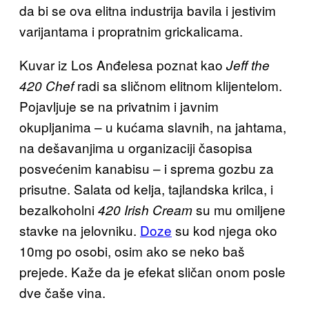
da bi se ova elitna industrija bavila i jestivim
varijantama i propratnim grickalicama.
Kuvar iz Los Anđelesa poznat kao
Jeff the
radi sa sličnom elitnom klijentelom.
420 Chef
Pojavljuje se na privatnim i javnim
okupljanima – u kućama slavnih, na jahtama,
na dešavanjima u organizaciji časopisa
posvećenim kanabisu – i sprema gozbu za
prisutne. Salata od kelja, tajlandska krilca, i
bezalkoholni
su mu omiljene
420 Irish Cream
stavke na jelovniku.
Doze
su kod njega oko
10mg po osobi, osim ako se neko baš
prejede. Kaže da je efekat sličan onom posle
dve čaše vina.