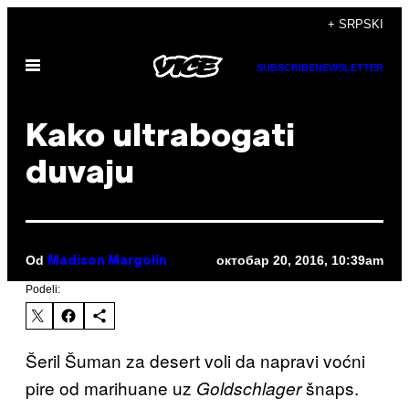
Скочи
+ SRPSKI
на
Otvori
садржај
SUBSCRIBE
NEWSLETTER
Meni
​Kako ultrabogati
duvaju
Od
октобар 20, 2016, 10:39am
Madison Margolin
Podeli:
Šeril Šuman za desert voli da napravi voćni
pire od marihuane uz
šnaps.
Goldschlager