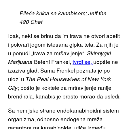
Pileća krilca sa kanabisom; Jeff the
420 Chef
Ipak, neki se brinu da im trava ne otvori apetit
i pokvari jogom istesana gipka tela. Za njih je
u ponudi „trava za mršavljenje“.
Skinnygirl
Beteni Frankel,
tvrdi se,
uopšte ne
Marijuana
izaziva glad. Sama Frenkel poznata je po
ulozi u
The Real Housewives of New York
; pošto je koktele za mršavljenje ranije
City
brendirala, kanabis je prosto morao da usledi.
Sa hemijske strane endokanabinoidni sistem
organizma, odnosno endogena mreža
receptora na kanabinoide, utiče između