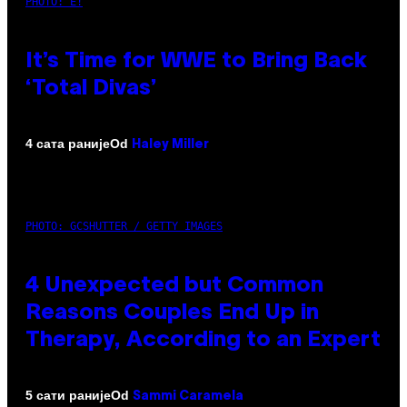
PHOTO: E!
It’s Time for WWE to Bring Back
‘Total Divas’
Od
4 сата раније
Haley Miller
PHOTO: GCSHUTTER / GETTY IMAGES
4 Unexpected but Common
Reasons Couples End Up in
Therapy, According to an Expert
Od
5 сати раније
Sammi Caramela