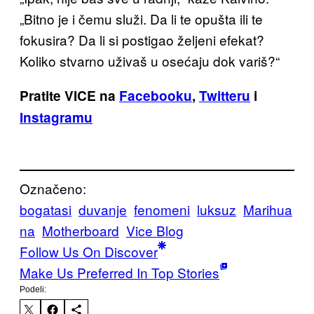
„Bitno je i čemu služi. Da li te opušta ili te
fokusira? Da li si postigao željeni efekat?
Koliko stvarno uživaš u osećaju dok variš?“
Pratite VICE na
Facebooku
,
Twitteru
i
Instagramu
Označeno:
bogatasi
duvanje
fenomeni
luksuz
Marihua
na
Motherboard
Vice Blog
Follow Us On Discover
Make Us Preferred In Top Stories
Podeli: