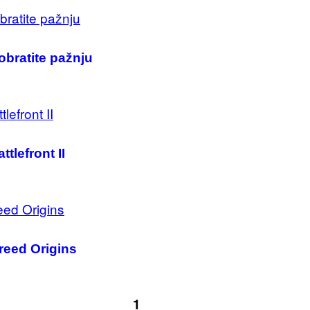
 obratite pažnju
tlefront II
reed Origins
1