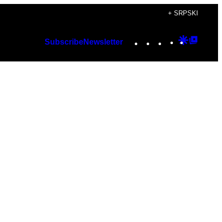
+ SRPSKI
Instagram
TikTok
YouTube
Google
Googl
Subscribe
Newsletter
Discover
Top
Posts