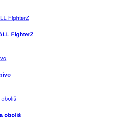
ALL FighterZ
 pivo
a oboliš