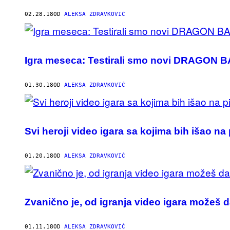
02.28.18
OD
ALEKSA ZDRAVKOVIĆ
Igra meseca: Testirali smo novi DRAGON B
01.30.18
OD
ALEKSA ZDRAVKOVIĆ
Svi heroji video igara sa kojima bih išao na
01.20.18
OD
ALEKSA ZDRAVKOVIĆ
Zvanično je, od igranja video igara možeš d
01.11.18
OD
ALEKSA ZDRAVKOVIĆ