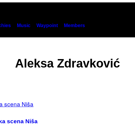
hies
Music
Waypoint
Members
Aleksa Zdravković
ska scena Niša