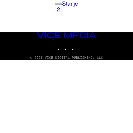
Starije
2
VICE
MEDIA
INSTAGRAM
TIKTOK
YOUTUBE
© 2026 VICE DIGITAL PUBLISHING, LLC