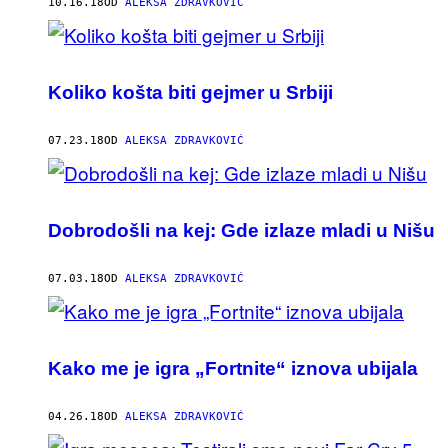
AUTHOR
10.16.18
OD
ALEKSA ZDRAVKOVIĆ
Koliko košta biti gejmer u Srbiji
07.23.18
OD
ALEKSA ZDRAVKOVIĆ
Dobrodošli na kej: Gde izlaze mladi u Nišu
07.03.18
OD
ALEKSA ZDRAVKOVIĆ
Kako me je igra „Fortnite“ iznova ubijala
04.26.18
OD
ALEKSA ZDRAVKOVIĆ