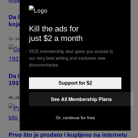
Da li svi na ovoj slici iz 1860. vidimo ženu
koja drži ajfon?
Kill the ads for
just $2 a month
11.14.17
OD
BRIAN ANDERSON
VICE membership also gives you access to
our very best writing and exclusive new
documentaries.
Da li svi vidimo da čovek na ovoj slici iz
1937. godine ima mobilni u ruci?
Support for $2
See All Membership Plans
08.28.17
OD
BRIAN ANDERSON
Or, continue for free
Prvo što je prodato i kupljeno na internetu