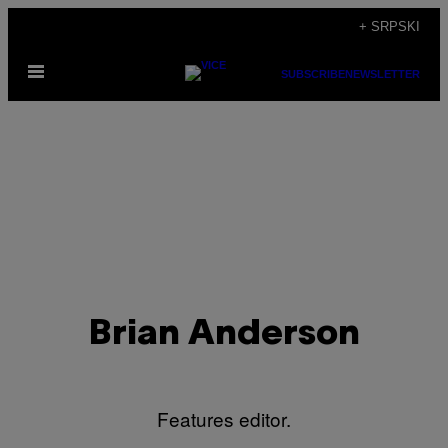
Скочи
+ SRPSKI
на
Otvori
садржај
SUBSCRIBE
NEWSLETTER
Meni
Brian Anderson
Features editor.