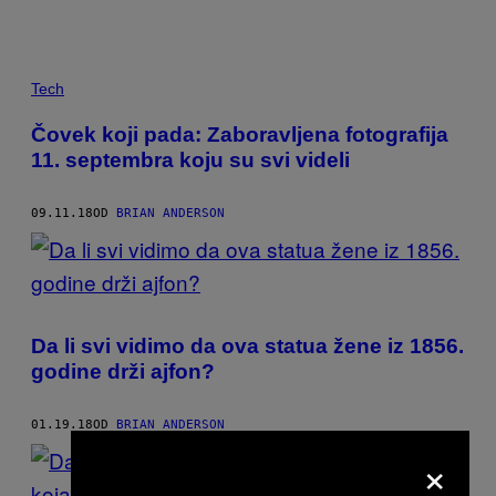
POSTS
Tech
BY
Čovek koji pada: Zaboravljena fotografija
11. septembra koju su svi videli
THIS
AUTHOR
09.11.18
OD
BRIAN ANDERSON
Da li svi vidimo da ova statua žene iz 1856.
godine drži ajfon?
01.19.18
OD
BRIAN ANDERSON
×