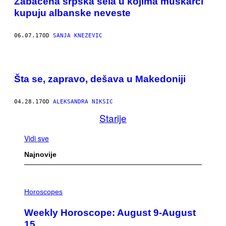
Zabačena srpska sela u kojima muškarci
kupuju albanske neveste
06.07.17
OD
SANJA KNEZEVIC
Šta se, zapravo, dešava u Makedoniji
04.28.17
OD
ALEKSANDRA NIKSIC
Starije
Vidi sve
Najnovije
I
L
Horoscopes
L
U
Weekly Horoscope: August 9-August
S
T
15