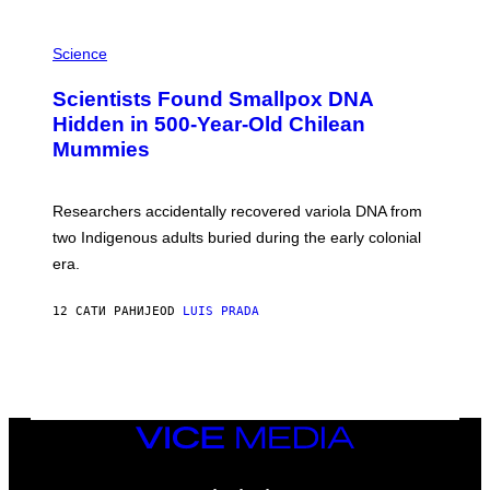
E
R
A
/
M
Science
G
U
E
C
Scientists Found Smallpox DNA
T
H
T
,
Hidden in 500-Year-Old Chilean
Y
M
I
Mummies
U
M
C
A
H
G
O
Researchers accidentally recovered variola DNA from
E
L
S
D
two Indigenous adults buried during the early colonial
E
era.
R
C
H
12 САТИ РАНИЈЕ
OD
LUIS PRADA
I
L
E
A
N
M
U
M
VICE
M
MEDIA
Y
INSTAGRAM
TIKTOK
YOUTUBE
T