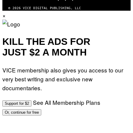
H
A
© 2026 VICE DIGITAL PUBLISHING, LLC
N
×
T
H
O
S
E
I
KILL THE ADS FOR
N
Q
JUST $2 A MONTH
U
E
S
T
VICE membership also gives you access to our
I
O
very best writing and exclusive new
N
.
documentaries.
P
H
O
T
See All Membership Plans
Support for $2
O
:
Or, continue for free
M
A
R
T
I