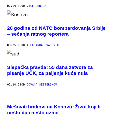
07.09.19
OD
VICE SRBIJA
20 godina od NATO bombardovanja Srbije
– sećanja ratnog reportera
03.25.19
OD
ALEKSANDAR VASOVIĆ
Slepačka pravda: 55 dana zatvora za
pisanje UČK, za paljenje kuće nula
01.10.19
OD
JOVANA ŠESTERIKOV
Mešoviti brakovi na Kosovu: Život koji ti
nešto da i nešto uzme