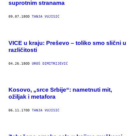
suprotnim stranama
09.07.18
OD
TANJA VUJISIĆ
VICE u kraju: Preševo – toliko smo slični u
različitosti
04.26.18
OD
UROŠ DIMITRIJEVIĆ
Kosovo, „srce Srbije“: nametnuti mit,
ožiljak i metafora
06.11.17
OD
TANJA VUJISIĆ