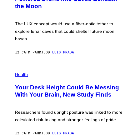
T
N
the Moon
Z
A
/
S
W
A
I
;
The LUX concept would use a fiber-optic tether to
R
D
E
R
explore lunar caves that could shelter future moon
I
P
M
bases.
I
A
X
G
E
E
12 САТИ РАНИЈЕ
OD
LUIS PRADA
L
)
/
G
E
P
T
H
Health
T
O
Y
T
I
Your Desk Height Could Be Messing
O
M
:
With Your Brain, New Study Finds
A
B
G
A
E
T
S
U
Researchers found upright posture was linked to more
H
calculated risk-taking and stronger feelings of pride.
A
N
T
12 САТИ РАНИЈЕ
OD
LUIS PRADA
O
K