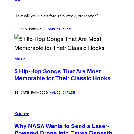
R
A
T
I
How will your sign fare this week, stargazer?
O
N
B
4 САТА РАНИЈЕ
OD
ASHLEY FIKE
Y
R
E
E
S
(
A
P
Music
H
O
5 Hip-Hop Songs That Are Most
T
O
Memorable for Their Classic Hooks
B
Y
S
11 САТИ РАНИЈЕ
OD
CALEB CATLIN
T
E
V
E
P
G
H
Science
R
O
A
T
Why NASA Wants to Send a Laser-
N
O
I
:
Powered Drone Into Caves Beneath