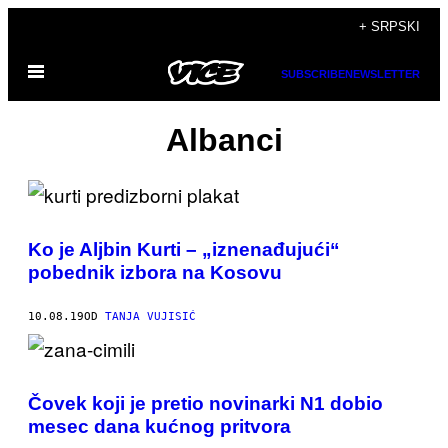
Скочи
+ SRPSKI
на
Otvori
садржај
SUBSCRIBE
NEWSLETTER
Meni
Albanci
Ko je Aljbin Kurti – „iznenađujući“
pobednik izbora na Kosovu
10.08.19
OD
TANJA VUJISIĆ
Čovek koji je pretio novinarki N1 dobio
mesec dana kućnog pritvora