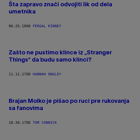
Šta zapravo znači odvojiti lik od dela
umetnika
06.25.18
OD
FERGAL KINNEY
Zašto ne pustimo klince iz „Stranger
Things“ da budu samo klinci?
11.11.17
OD
HANNAH ONGLEY
Brajan Molko je pišao po ruci pre rukovanja
sa fanovima
10.30.17
OD
TOM CONNICK