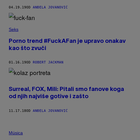
04.19.19
OD
ANĐELA JOVANOVIĆ
Seks
Porno trend #FuckAFan je upravo onakav
kao što zvuči
01.16.19
OD
ROBERT JACKMAN
Surreal, FOX, Mili: Pitali smo fanove koga
od njih najviše gotive i zašto
11.17.18
OD
ANĐELA JOVANOVIĆ
Música