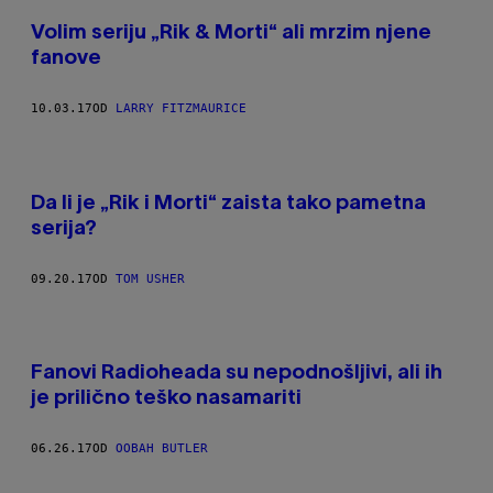
Volim seriju „Rik & Morti“ ali mrzim njene
fanove
10.03.17
OD
LARRY FITZMAURICE
Da li je „Rik i Morti“ zaista tako pametna
serija?
09.20.17
OD
TOM USHER
Fanovi Radioheada su nepodnošljivi, ali ih
je prilično teško nasamariti
06.26.17
OD
OOBAH BUTLER