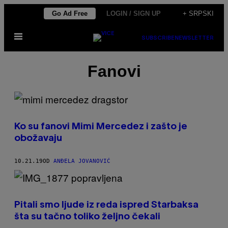
Скочи
Go Ad Free
LOGIN / SIGN UP
+ SRPSKI
на
Otvori
садржај
SUBSCRIBE
NEWSLETTER
Meni
Fanovi
Ko su fanovi Mimi Mercedez i zašto je
obožavaju
10.21.19
OD
ANĐELA JOVANOVIĆ
Pitali smo ljude iz reda ispred Starbaksa
šta su tačno toliko željno čekali