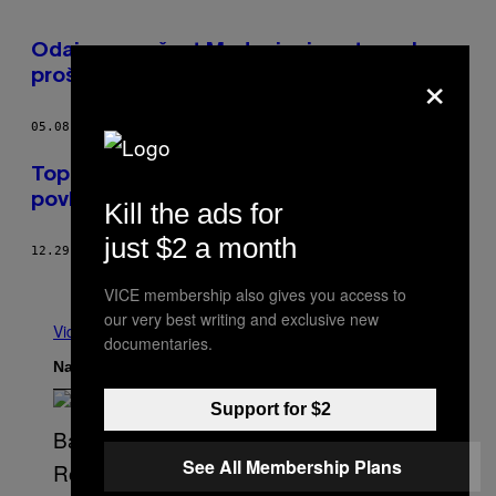
Odajemo počast Madoninoj post-pank
×
prošlosti ranih osamdesetih
05.08.17
OD
ALEXANDRA SERIO
Top 10 malicioznih komentara na
povlačenje Ane Ivanović
Kill the ads for
just $2 a month
12.29.16
OD
UROŠ DIMITRIJEVIĆ
Starije
VICE membership also gives you access to
our very best writing and exclusive new
Vidi sve
documentaries.
Najnovije
Support for $2
See All Membership Plans