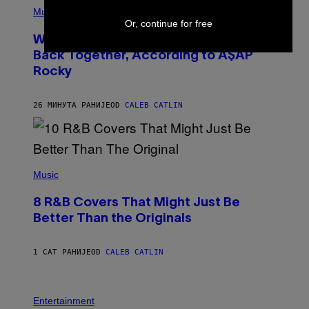
(
P
Music
H
Or, continue for free
O
Why A$AP Mob Will Never Fully Get
T
O
Back Together, According to A$AP
B
Rocky
Y
N
O
A
26 МИНУТА РАНИЈЕ
OD
CALEB CATLIN
M
G
A
L
A
(
I
P
Music
/
H
G
O
E
8 R&B Covers That Might Just Be
T
T
O
T
Better Than the Originals
B
Y
Y
I
E
M
1 САТ РАНИЈЕ
OD
CALEB CATLIN
B
A
E
G
T
E
R
P
S
O
H
F
Entertainment
B