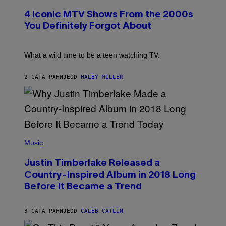
O
O
E
T
R
4 Iconic MTV Shows From the 2000s
R
O
T
T
:
R
You Definitely Forgot About
S
P
I
/
E
B
R
T
E
E
E
C
What a wild time to be a teen watching TV.
D
R
A
F
K
F
E
R
E
2 САТА РАНИЈЕ
OD
HALEY MILLER
R
A
S
N
M
T
S
E
I
)
R
V
/
A
G
L
E
)
(
T
P
Music
T
H
Y
O
I
Justin Timberlake Released a
T
M
O
Country-Inspired Album in 2018 Long
A
B
G
Before It Became a Trend
Y
E
C
S
H
R
3 САТА РАНИЈЕ
OD
CALEB CATLIN
I
S