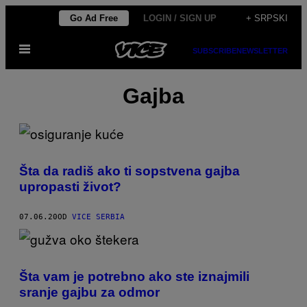
Скочи
Go Ad Free
LOGIN / SIGN UP
+ SRPSKI
на
Otvori
садржај
SUBSCRIBE
NEWSLETTER
Meni
Gajba
Šta da radiš ako ti sopstvena gajba
upropasti život?
07.06.20
OD
VICE SERBIA
Šta vam je potrebno ako ste iznajmili
sranje gajbu za odmor