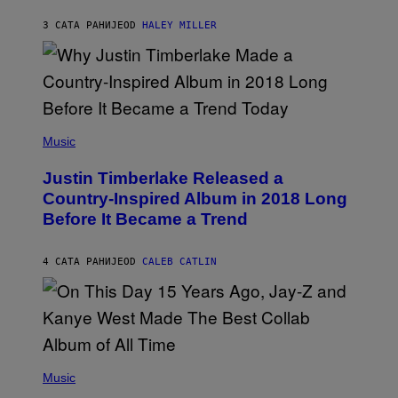
F
K
F
E
R
E
3 САТА РАНИЈЕ
OD
HALEY MILLER
R
A
S
N
M
T
S
E
I
)
R
V
/
A
G
L
E
)
(
T
P
Music
T
H
Y
O
I
Justin Timberlake Released a
T
M
O
Country-Inspired Album in 2018 Long
A
B
G
Before It Became a Trend
Y
E
C
S
H
R
4 САТА РАНИЈЕ
OD
CALEB CATLIN
I
S
T
O
P
H
E
(
R
P
Music
P
H
O