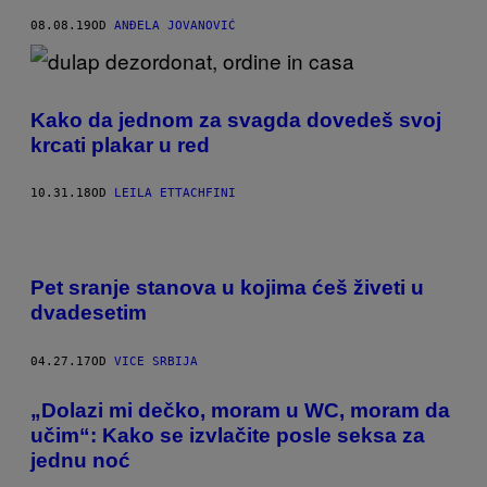
08.08.19
OD
ANĐELA JOVANOVIĆ
Kako da jednom za svagda dovedeš svoj
krcati plakar u red
10.31.18
OD
LEILA ETTACHFINI
Pet sranje stanova u kojima ćeš živeti u
dvadesetim
04.27.17
OD
VICE SRBIJA
„Dolazi mi dečko, moram u WC, moram da
učim“: Kako se izvlačite posle seksa za
jednu noć