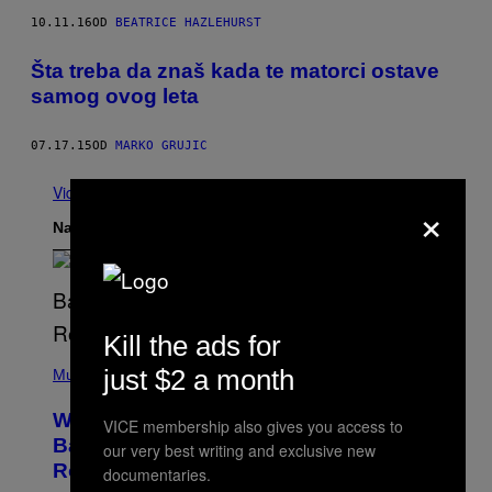
10.11.16
OD
BEATRICE HAZLEHURST
Šta treba da znaš kada te matorci ostave
samog ovog leta
07.17.15
OD
MARKO GRUJIC
Vidi sve
×
Najnovije
Kill the ads for
(
just $2 a month
P
Music
H
O
Why A$AP Mob Will Never Fully Get
T
VICE membership also gives you access to
O
Back Together, According to A$AP
our very best writing and exclusive new
B
Rocky
documentaries.
Y
N