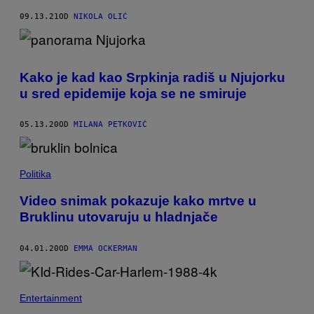
09.13.21
OD
NIKOLA OLIĆ
Kako je kad kao Srpkinja radiš u Njujorku
u sred epidemije koja se ne smiruje
05.13.20
OD
MILANA PETKOVIĆ
Politika
Video snimak pokazuje kako mrtve u
Bruklinu utovaruju u hladnjače
04.01.20
OD
EMMA OCKERMAN
Entertainment