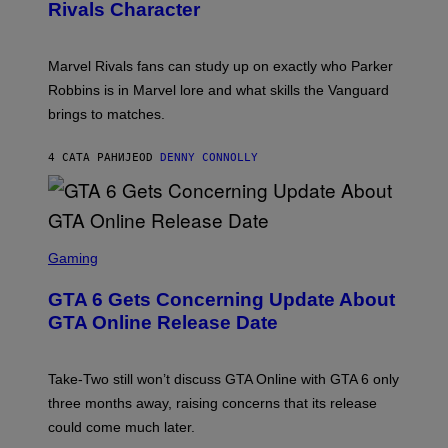
N
Rivals Character
H
K
B
O
I
C
T
/
U
:
G
N
Marvel Rivals fans can study up on exactly who Parker
N
E
I
E
T
Robbins is in Marvel lore and what skills the Vanguard
V
T
T
E
brings to matches.
E
Y
R
A
I
S
S
M
A
4 САТА РАНИЈЕ
OD
DENNY CONNOLLY
E
A
L
G
V
E
I
S
A
F
G
O
S
E
R
C
Gaming
T
V
R
T
E
E
Y
GTA 6 Gets Concerning Update About
V
E
I
O
N
M
GTA Online Release Date
)
S
A
H
G
O
E
T
S
Take-Two still won’t discuss GTA Online with GTA 6 only
:
)
three months away, raising concerns that its release
R
O
could come much later.
C