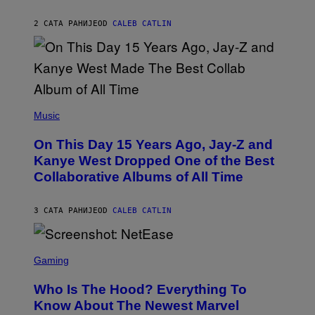
C
S
H
R
2 САТА РАНИЈЕ
OD
CALEB CATLIN
I
S
T
O
P
H
E
(
R
P
Music
P
H
O
O
L
On This Day 15 Years Ago, Jay-Z and
T
K
O
Kanye West Dropped One of the Best
/
B
N
Collaborative Albums of All Time
Y
B
D
C
A
U
N
3 САТА РАНИЈЕ
OD
CALEB CATLIN
P
I
H
E
O
L
T
S
B
O
C
Gaming
O
B
R
C
A
E
Z
N
Who Is The Hood? Everything To
E
A
K
N
Know About The Newest Marvel
R
/
S
S