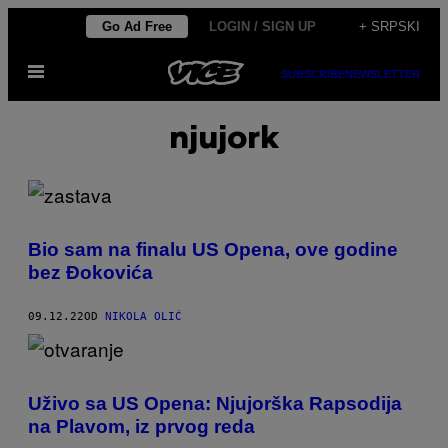
Скочи
Go Ad Free
LOGIN / SIGN UP
+ SRPSKI
на
Otvori
садржај
SUBSCRIBE
NEWSLETTER
Meni
njujork
Bio sam na finalu US Opena, ove godine
bez Đokovića
09.12.22
OD
NIKOLA OLIĆ
Uživo sa US Opena: Njujorška Rapsodija
na Plavom, iz prvog reda