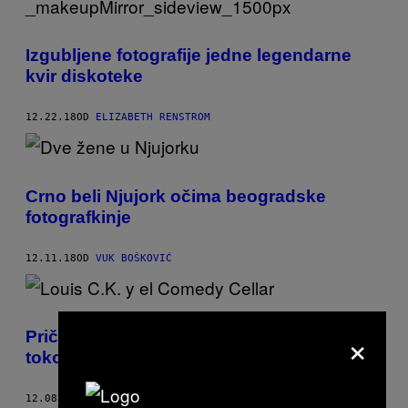
Izgubljene fotografije jedne legendarne
kvir diskoteke
12.22.18
OD
ELIZABETH RENSTROM
Crno beli Njujork očima beogradske
fotografkinje
12.11.18
OD
VUK BOŠKOVIĆ
×
Pričali smo sa devojkom koja je Luisu C.K.
tokom nastupa rekla da izvadi kitu
12.08.18
OD
DREW SCHWARTZ