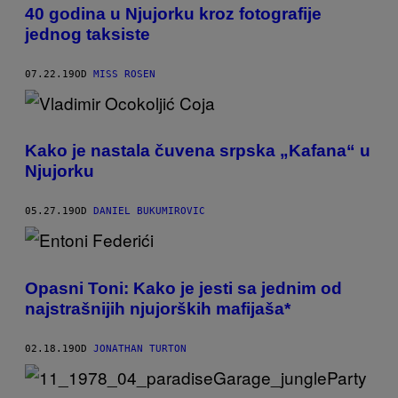
40 godina u Njujorku kroz fotografije
jednog taksiste
07.22.19
OD
MISS ROSEN
Kako je nastala čuvena srpska „Kafana“ u
Njujorku
05.27.19
OD
DANIEL BUKUMIROVIC
Opasni Toni: Kako je jesti sa jednim od
najstrašnijih njujorških mafijaša*
02.18.19
OD
JONATHAN TURTON