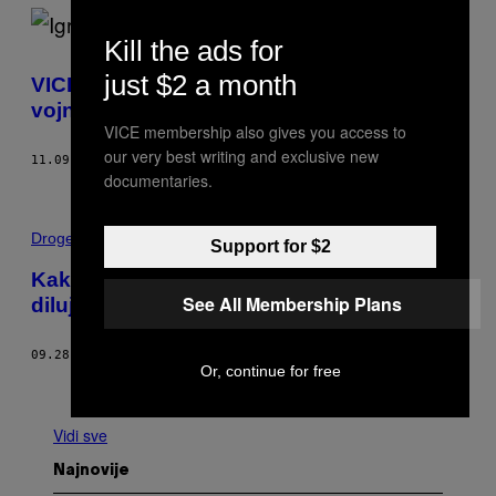
Kill the ads for
just $2 a month
VICE na TV: Ragbi klub „Crvena zvezda“ i
vojni veterani
VICE membership also gives you access to
our very best writing and exclusive new
11.09.18
OD
VICE SRBIJA
documentaries.
Droge
Support for $2
Kako se banda iz Bruklina obogatila
See All Membership Plans
dilujući za El Čapa
09.28.18
OD
FRANCISCO ALVARADO
Or, continue for free
Starije
Vidi sve
Najnovije