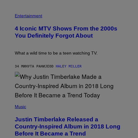
P
H
Entertainment
O
T
4 Iconic MTV Shows From the 2000s
O
:
You Definitely Forgot About
P
E
T
E
What a wild time to be a teen watching TV.
R
K
R
34 МИНУТА РАНИЈЕ
OD
HALEY MILLER
A
M
E
R
/
G
E
(
T
P
Music
T
H
Y
O
I
Justin Timberlake Released a
T
M
O
Country-Inspired Album in 2018 Long
A
B
G
Before It Became a Trend
Y
E