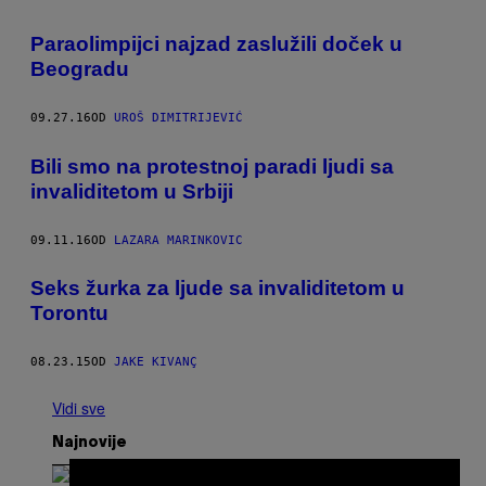
Paraolimpijci najzad zaslužili doček u
Beogradu
09.27.16
OD
UROŠ DIMITRIJEVIĆ
Bili smo na protestnoj paradi ljudi sa
invaliditetom u Srbiji
09.11.16
OD
LAZARA MARINKOVIC
Seks žurka za ljude sa invaliditetom u
Torontu
08.23.15
OD
JAKE KIVANÇ
Vidi sve
Najnovije