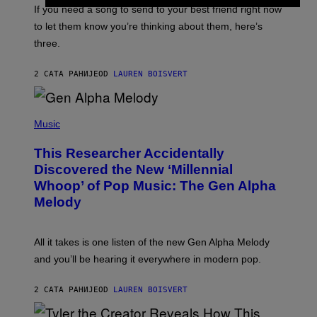
I
V
If you need a song to send to your best friend right now
M
I
A
to let them know you’re thinking about them, here’s
N
G
W
three.
E
I
S
N
T
2 САТА РАНИЈЕ
OD
LAUREN BOISVERT
E
R
/
(
G
P
Music
E
H
T
O
T
This Researcher Accidentally
T
Y
O
I
Discovered the New ‘Millennial
B
M
Whoop’ of Pop Music: The Gen Alpha
Y
A
T
G
Melody
A
E
Y
S
L
F
O
O
All it takes is one listen of the new Gen Alpha Melody
R
R
and you’ll be hearing it everywhere in modern pop.
H
R
I
A
L
D
2 САТА РАНИЈЕ
OD
LAUREN BOISVERT
L
I
/
O
G
D