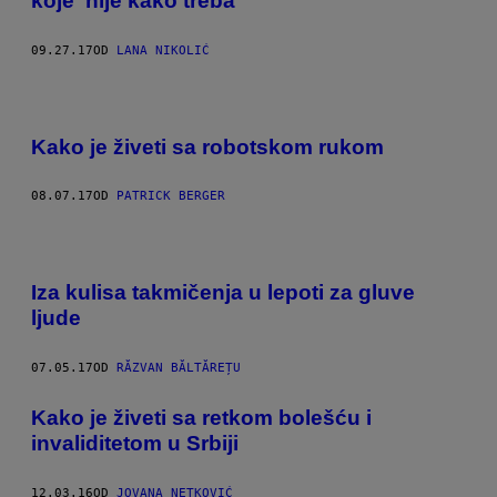
koje ‘nije kako treba’
09.27.17
OD
LANA NIKOLIĆ
Kako je živeti sa robotskom rukom
08.07.17
OD
PATRICK BERGER
Iza kulisa takmičenja u lepoti za gluve
ljude
07.05.17
OD
RĂZVAN BĂLTĂREȚU
Kako je živeti sa retkom bolešću i
invaliditetom u Srbiji
12.03.16
OD
JOVANA NETKOVIĆ