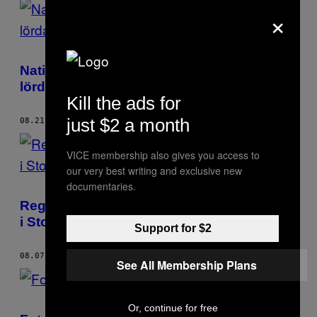
×
Nationalister i Stockholm spenderade
lördagen med att skrika på flyktingar
Kill the ads for
just $2 a month
08.21.17
BY
HAMPUS ANDERSSON
VICE membership also gives you access to
our very best writing and exclusive new
documentaries.
Regnbågsfärgade bilder från Prideparaden
i Stockholm
Support for $2
08.07.17
BY
HAMPUS ANDERSSON
See All Membership Plans
Or, continue for free