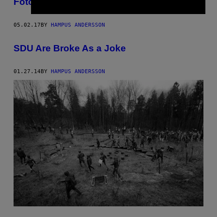
Foton från NMR:s första maj i Falun
05.02.17
BY
HAMPUS ANDERSSON
SDU Are Broke As a Joke
01.27.14
BY
HAMPUS ANDERSSON