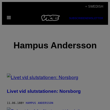
Skip
+ SWEDISH
to
Open
content
SUBSCRIBE
NEWSLETTER
Menu
Hampus Andersson
POSTS
BY
Livet vid slutstationen: Norsborg
THIS
AUTHOR
11.06.18
BY
HAMPUS ANDERSSON