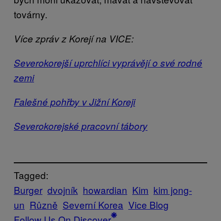
továrny.
Více zpráv z Korejí na VICE:
Severokorejší uprchlíci vyprávějí o své rodné
zemi
Falešné pohřby v Jižní Koreji
Severokorejské pracovní tábory
Tagged:
Burger
dvojník
howardian
Kim
kim jong-
un
Různě
Severní Korea
Vice Blog
Follow Us On Discover