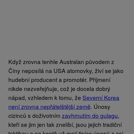
Když zrovna tenhle Australan původem z
Číny neposílá na USA atomovky, živí se jako
hudební producent a promotér. Příjmení
nikde nezveřejňuje, což je docela dobrý
nápad, vzhledem k tomu, že
Severní Korea
není zrovna nepřátelštější země
. Únosy
cizinců s doživotním
zavhrnutím do gulagu
,
kteří se jim jen tak znelíbí, jsou jejich tradiční
taktikou a na kontě už mají tisíce únosů z asi