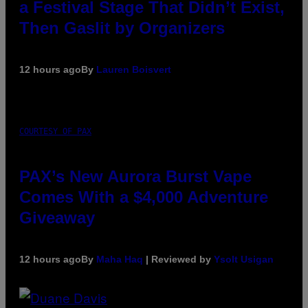
a Festival Stage That Didn’t Exist,
Then Gaslit by Organizers
12 hours ago
By
Lauren Boisvert
COURTESY OF PAX
PAX’s New Aurora Burst Vape
Comes With a $4,000 Adventure
Giveaway
12 hours ago
By
Maha Haq
| Reviewed by
Ysolt Usigan