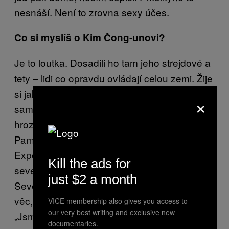
nesnáší. Není to zrovna sexy účes.
Co si myslíš o Kim Čong-unovi?
Je to loutka. Dosadili ho tam jeho strejdové a
tety – lidi co opravdu ovládají celou zemi. Žije
si jako císař. A proč ne? Ale jinak
×
samozřejmě celý režim, který reprezentuje je
hrozný, o tom žádná. A jejich propaganda…
Pamatuju si, když jsem šel na šanghajské
Expo v roce 2010. Zamířil jsem do
Kill the ads for
severokorejského pavilonu. Byl tam Irák,
just $2 a month
Severní korea a Írán hned vedle sebe. První
věc, kterou jsem viděl byl obrovský nápis:
VICE membership also gives you access to
our very best writing and exclusive new
„Jsme ta nejlepší země na světě“.
documentaries.