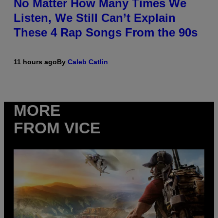
No Matter How Many Times We
Listen, We Still Can’t Explain
These 4 Rap Songs From the 90s
11 hours ago
By
Caleb Catlin
MORE
FROM VICE