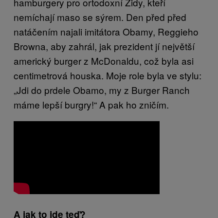
hamburgery pro ortodoxní Židy, kteří
nemíchají maso se sýrem. Den před před
natáčením najali imitátora Obamy, Reggieho
Browna, aby zahrál, jak prezident jí největší
americký burger z McDonaldu, což byla asi
centimetrová houska. Moje role byla ve stylu:
„Jdi do prdele Obamo, my z Burger Ranch
máme lepší burgry!“ A pak ho zničím.
A jak to jde teď?