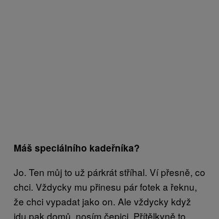
Máš speciálního kadeřníka?
Jo. Ten můj to už párkrát stříhal. Ví přesně, co
chci. Vždycky mu přinesu pár fotek a řeknu,
že chci vypadat jako on. Ale vždycky když
jdu pak domů, nosím čepici. Přítělkyně to