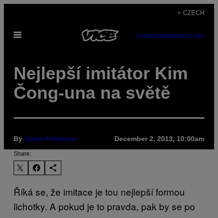
Skip
+ CZECH
to
Open
content
SUBSCRIBE
NEWSLETTER
Menu
Nejlepší imitátor Kim
Čong-una na světě
By
Jamie Fullerton
December 2, 2013, 10:00am
Share:
Říká se, že imitace je tou nejlepší formou
lichotky. A pokud je to pravda, pak by se po