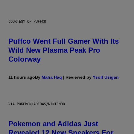
COURTESY OF PUFFCO
Puffco Went Full Gamer With Its
Wild New Plasma Peak Pro
Colorway
11 hours ago
By
Maha Haq
| Reviewed by
Ysolt Usigan
VIA POKEMON/ADIDAS/NINTENDO
Pokemon and Adidas Just
Revealed 12 New Sneakers For