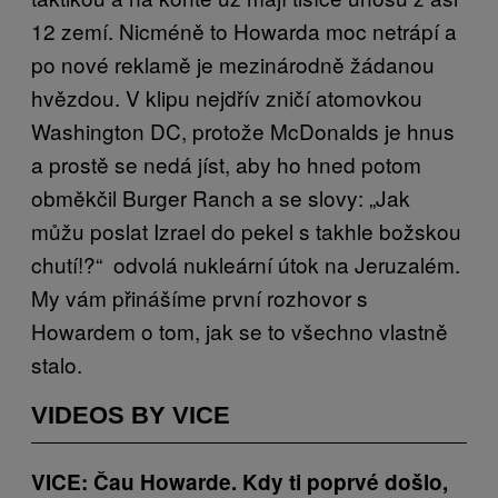
12 zemí. Nicméně to Howarda moc netrápí a
po nové reklamě je mezinárodně žádanou
hvězdou. V klipu nejdřív zničí atomovkou
Washington DC, protože McDonalds je hnus
a prostě se nedá jíst, aby ho hned potom
obměkčil Burger Ranch a se slovy: „Jak
můžu poslat Izrael do pekel s takhle božskou
chutí!?“ odvolá nukleární útok na Jeruzalém.
My vám přinášíme první rozhovor s
Howardem o tom, jak se to všechno vlastně
stalo.
VIDEOS BY VICE
VICE: Čau Howarde. Kdy ti poprvé došlo,