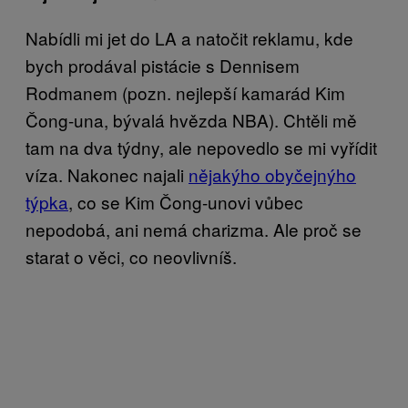
Nabídli mi jet do LA a natočit reklamu, kde
bych prodával pistácie s Dennisem
Rodmanem (pozn. nejlepší kamarád Kim
Čong-una, bývalá hvězda NBA). Chtěli mě
tam na dva týdny, ale nepovedlo se mi vyřídit
víza. Nakonec najali
nějakýho obyčejnýho
týpka
, co se Kim Čong-unovi vůbec
nepodobá, ani nemá charizma. Ale proč se
starat o věci, co neovlivníš.