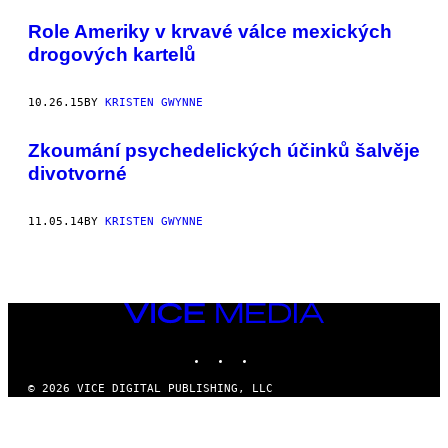
POSTS
Role Ameriky v krvavé válce mexických
BY
drogových kartelů
THIS
10.26.15
BY
KRISTEN GWYNNE
AUTHOR
Zkoumání psychedelických účinků šalvěje
divotvorné
11.05.14
BY
KRISTEN GWYNNE
VICE
MEDIA
INSTAGRAM
TIKTOK
YOUTUBE
© 2026 VICE DIGITAL PUBLISHING, LLC