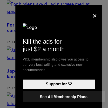
POSTS
×
BY
THIS
For himlens skyld, lad nu være med at
AUTHOR
spise den røde voks på Babybel-oste
Kill the ads for
02.14.19
AF
BETTINA MAKALINTAL
just $2 a month
VICE membership also gives you access to
our very best writing and exclusive new
documentaries.
Japans ’enhåndschips’ er designet, så du
kan hælde dem direkte ned i svælget
Support for $2
02.12.19
AF
BETTINA MAKALINTAL
See All Membership Plans