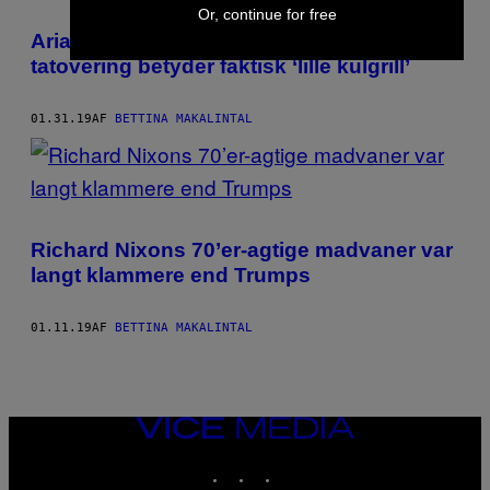
Or, continue for free
Ariana Grandes japanske ‘7 Rings’-
tatovering betyder faktisk ‘lille kulgrill’
01.31.19
AF
BETTINA MAKALINTAL
Richard Nixons 70’er-agtige madvaner var
langt klammere end Trumps
01.11.19
AF
BETTINA MAKALINTAL
VICE
MEDIA
INSTAGRAM
TIKTOK
YOUTUBE