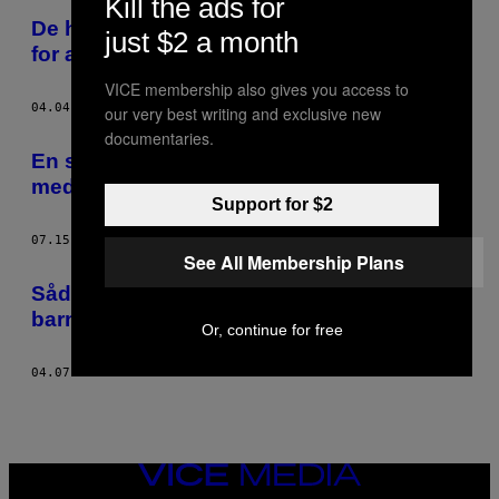
Kill the ads for
De her kvinder har gjort deres bar queer
just $2 a month
for at holde sexistiske mænd væk
VICE membership also gives you access to
04.04.17
AF
BO HANNA
our very best writing and exclusive new
documentaries.
En snak med folk, der af og til tager stoffer
med deres forældre
Support for $2
07.15.16
AF
BO HANNA
See All Membership Plans
Sådan føles det at opfostre et kønsneutralt
barn
Or, continue for free
04.07.16
AF
BO HANNA
VICE
MEDIA