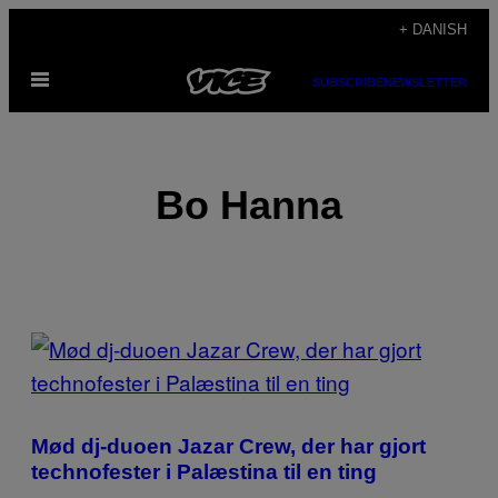
Spring
+ DANISH
til
Åbn
indhold
SUBSCRIBE
NEWSLETTER
Menu
Bo Hanna
POSTS
BY
THIS
Mød dj-duoen Jazar Crew, der har gjort
AUTHOR
technofester i Palæstina til en ting