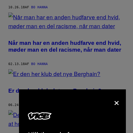
10.26.18
AF
BO HANNA
Når man har en anden hudfarve end hvid,
møder man en del racisme, når man dater
02.13.18
AF
BO HANNA
Er den her klub det nye Berghain?
×
06.24.17
AF
BO HANNA