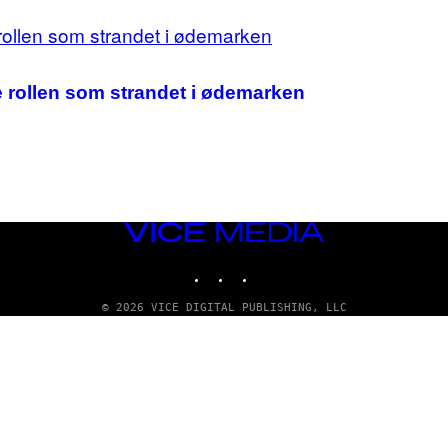
le rollen som strandet i ødemarken
VICE
MEDIA
INSTAGRAM
TIKTOK
YOUTUBE
© 2026 VICE DIGITAL PUBLISHING, LLC