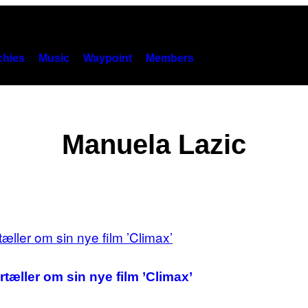
hies
Music
Waypoint
Members
Manuela Lazic
rtæller om sin nye film ’Climax’