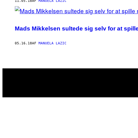
AUTHOR
11.05.18
AF
MANUELA LAZIC
Mads Mikkelsen sultede sig selv for at spil
05.16.18
AF
MANUELA LAZIC