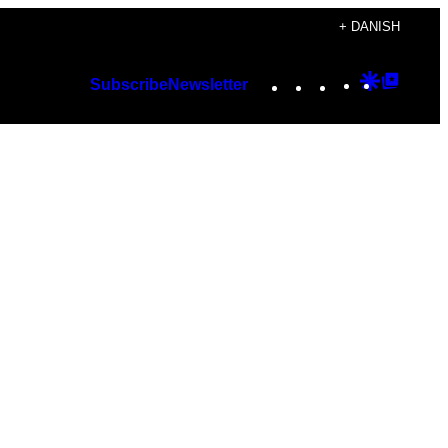
+ DANISH
Instagram
TikTok
YouTube
Google
Googl
Subscribe
Newsletter
Discover
Top
Posts