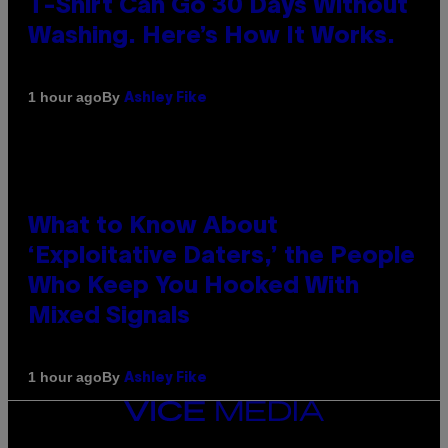
T-Shirt Can Go 30 Days Without
Washing. Here’s How It Works.
By
1 hour ago
Ashley Fike
What to Know About
‘Exploitative Daters,’ the People
Who Keep You Hooked With
Mixed Signals
By
1 hour ago
Ashley Fike
VICE
MEDIA
INSTAGRAM
TIKTOK
YOUTUBE