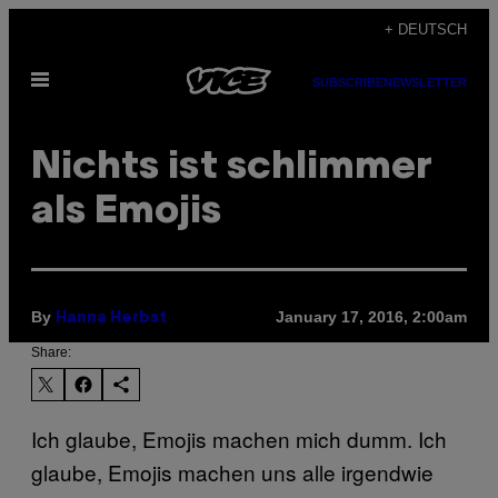
Skip
+ DEUTSCH
to
Open
content
SUBSCRIBE
NEWSLETTER
Menu
Nichts ist schlimmer
als Emojis
By
January 17, 2016, 2:00am
Hanna Herbst
Share:
Ich glaube, Emojis machen mich dumm. Ich
glaube, Emojis machen uns alle irgendwie