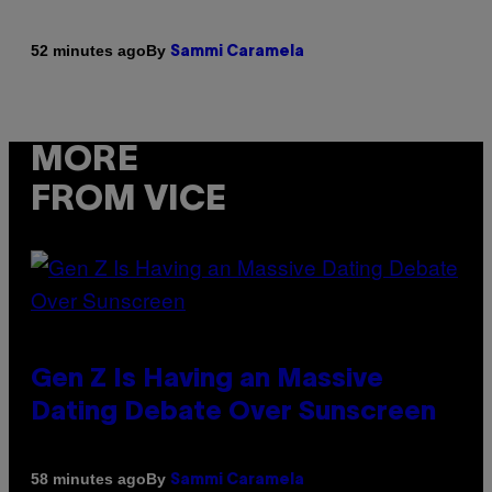
By
52 minutes ago
Sammi Caramela
MORE
FROM VICE
Gen Z Is Having an Massive
Dating Debate Over Sunscreen
By
58 minutes ago
Sammi Caramela