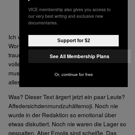
VICE membership also gives you access to
our very best writing and exclusive new
documentaries.
Ich weiß also schon gar nicht mehr, wie ich in
Support for $2
Worten beschreibe, dass ich verkatert, krank,
traurig, glücklich, euphorisch bin. Dass ich
See All Membership Plans
voller Weltschmerz oder Liebe bin. Aber
muss ich auch nicht—das können ja heute
Or, continue for free
alles Emojis übernehmen! Preachemoji.
Was? Dieser Text ärgert jetzt ein paar Leute?
Affedersichdenmundzuhältemoji. Noch nie
wurde in der Redaktion so emotional über
etwas diskutiert. Noch nie waren die Lager so
gespalten. Aber Emojis sind scheiße. Das