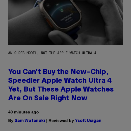
AN OLDER MODEL, NOT THE APPLE WATCH ULTRA 4
You Can’t Buy the New-Chip,
Speedier Apple Watch Ultra 4
Yet, But These Apple Watches
Are On Sale Right Now
40 minutes ago
By
| Reviewed by
Sam Watanuki
Ysolt Usigan