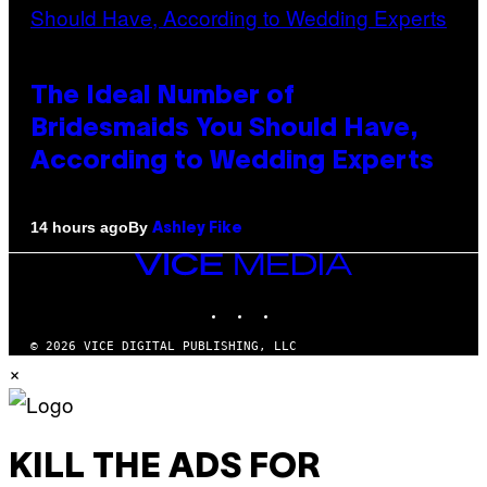
The Ideal Number of
Bridesmaids You Should Have,
According to Wedding Experts
By
14 hours ago
Ashley Fike
VICE
MEDIA
INSTAGRAM
TIKTOK
YOUTUBE
© 2026 VICE DIGITAL PUBLISHING, LLC
×
KILL THE ADS FOR