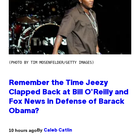
(PHOTO BY TIM MOSENFELDER/GETTY IMAGES)
Remember the Time Jeezy
Clapped Back at Bill O’Reilly and
Fox News in Defense of Barack
Obama?
By
10 hours ago
Caleb Catlin