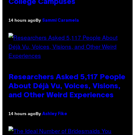
College Campuses
By
14 hours ago
Sammi Caramela
Researchers Asked 5,117 People
About Déjà Vu, Voices, Visions,
and Other Weird Experiences
By
14 hours ago
Ashley Fike