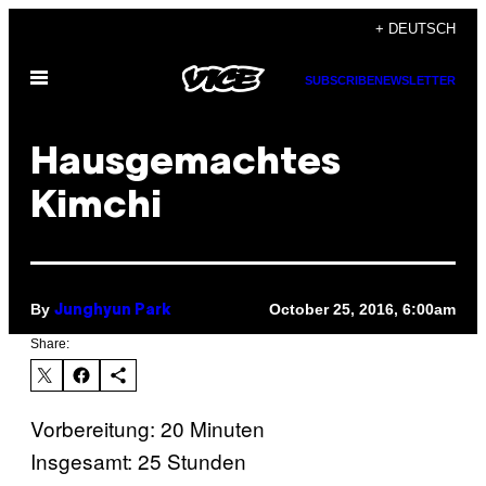
Skip
+ DEUTSCH
to
Open
content
SUBSCRIBE
NEWSLETTER
Menu
Hausgemachtes
Kimchi
By
October 25, 2016, 6:00am
Junghyun Park
Share:
Vorbereitung: 20 Minuten
Insgesamt: 25 Stunden