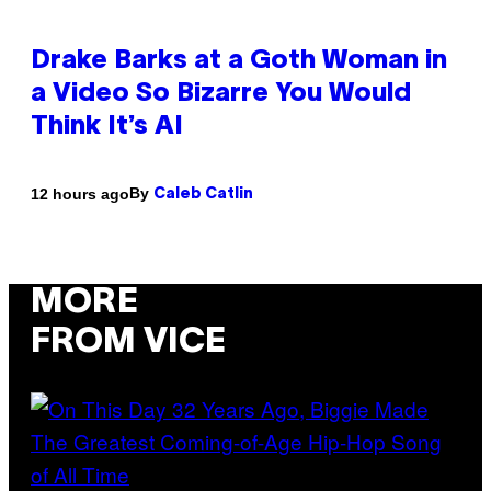
Drake Barks at a Goth Woman in
a Video So Bizarre You Would
Think It’s AI
By
12 hours ago
Caleb Catlin
MORE
FROM VICE