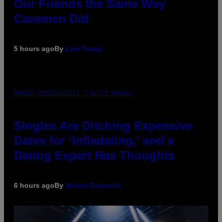
Our Friends the Same Way
Cavemen Did
5 hours ago
By
Luis Prada
PHOTO: PIXELSEFFECT / GETTY IMAGES
Singles Are Ditching Expensive
Dates for ‘Infladating,’ and a
Dating Expert Has Thoughts
6 hours ago
By
Sammi Caramela