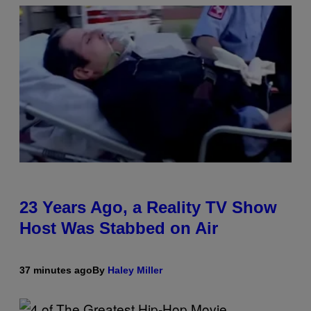
23 Years Ago, a Reality TV Show
Host Was Stabbed on Air
37 minutes ago
By
Haley Miller