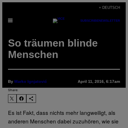
Skip
+ DEUTSCH
to
Open
SUBSCRIBE
NEWSLETTER
content
Menu
So träumen blinde
Menschen
By
Marko Ignjatović
April 11, 2016, 6:17am
Share:
Es ist Fakt, dass nichts mehr langweiligt, als
anderen Menschen dabei zuzuhören, wie sie