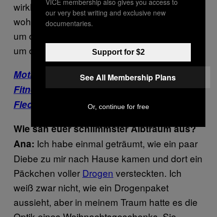
VICE membership also gives you access to
wirklich darüber nach, wie mein Gegenüber
our very best writing and exclusive new
wohl aussieht. In meinen Träumen geht es
documentaries.
um das, was jemand sagt oder tut, und nicht
um das optische Erscheinungsbild.
Support for $2
Motherboard: Mit einem kleinen Augen-
See All Membership Plans
Fitnessprogramm könnt ihr euren blinden
Fleck reduzieren
Or, continue for free
Wie sah euer schlimmster Albtraum aus?
Ich habe einmal geträumt, wie ein paar
Ana:
Diebe zu mir nach Hause kamen und dort ein
Päckchen voller
Drogen
versteckten. Ich
weiß zwar nicht, wie ein Drogenpaket
aussieht, aber in meinem Traum hatte es die
Optik eines Weihnachtsgeschenks. Sie