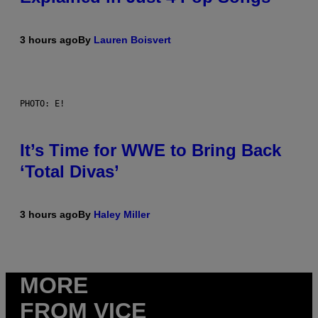
3 hours ago
By
Lauren Boisvert
PHOTO: E!
It’s Time for WWE to Bring Back
‘Total Divas’
3 hours ago
By
Haley Miller
MORE
FROM VICE