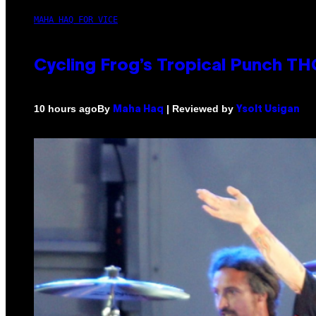
MAHA HAQ FOR VICE
Cycling Frog’s Tropical Punch THC
By
| Reviewed by
10 hours ago
Maha Haq
Ysolt Usigan