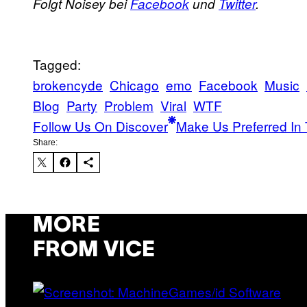
Folgt Noisey bei
Facebook
und
Twitter
.
Tagged:
brokencyde
Chicago
emo
Facebook
Music
Blog
Party
Problem
Viral
WTF
Follow Us On Discover
Make Us Preferred In 
Share:
MORE
FROM VICE