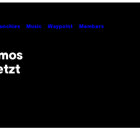
unchies
Music
Waypoint
Members
Emos
etzt