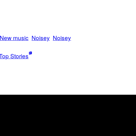
New music
Noisey
Noisey
Top Stories