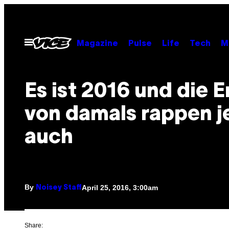
Skip
to
content
Open
Magazine
Pulse
Life
Tech
M
Menu
Es ist 2016 und die 
von damals rappen j
auch
By
April 25, 2016, 3:00am
Noisey Staff
Share: