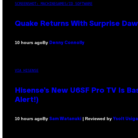
SCREENSHOT: MACHINEGAMES/ID SOFTWARE
Quake Returns With Surprise Da
By
10 hours ago
Denny Connolly
VIA HISENSE
Hisense’s New U6SF Pro TV Is Bas
Alert!)
By
| Reviewed by
10 hours ago
Sam Watanuki
Ysolt Usig