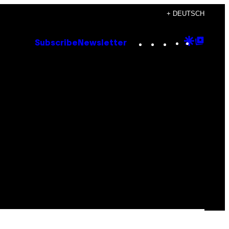
+ DEUTSCH
Instagram
TikTok
YouTube
Google
Goog
Subscribe
Newsletter
Discove
Top
Posts