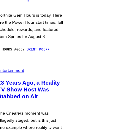
ortnite Gem Hours is today. Here
re the Power Hour start times, full
chedule, rewards, and featured
em Sprites for August 8.
 HOURS AGO
BY
BRENT KOEPP
ntertainment
23 Years Ago, a Reality
TV Show Host Was
Stabbed on Air
The
Cheaters
moment was
llegedly staged, but is this just
ne example where reality tv went