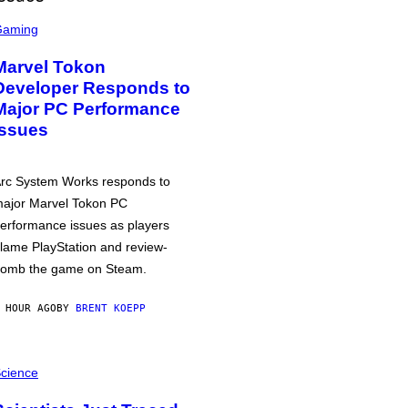
Gaming
Marvel Tokon
Developer Responds to
Major PC Performance
Issues
rc System Works responds to
ajor Marvel Tokon PC
erformance issues as players
lame PlayStation and review-
omb the game on Steam.
 HOUR AGO
BY
BRENT KOEPP
cience