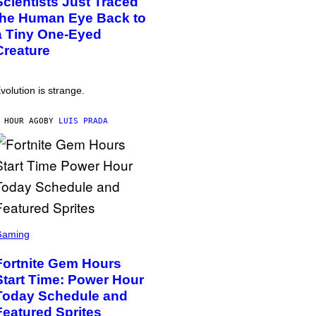
Scientists Just Traced
the Human Eye Back to
a Tiny One-Eyed
Creature
volution is strange.
 HOUR AGO
BY
LUIS PRADA
Gaming
Fortnite Gem Hours
Start Time: Power Hour
Today Schedule and
Featured Sprites