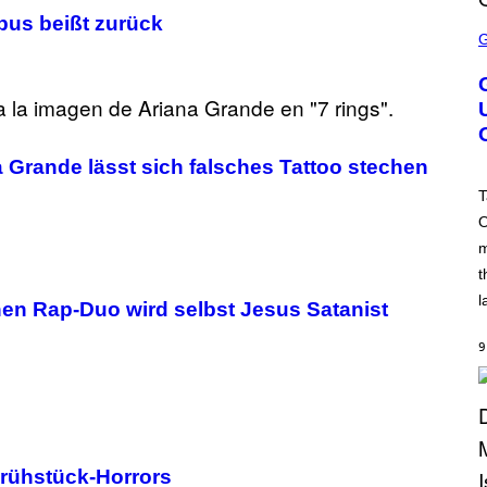
pus beißt zurück
S
C
R
E
E
N
S
H
O
a Grande lässt sich falsches Tattoo stechen
T
:
T
R
O
O
C
m
K
S
t
T
A
l
hen Rap-Duo wird selbst Jesus Satanist
R
G
A
9
M
E
S
 Frühstück-Horrors