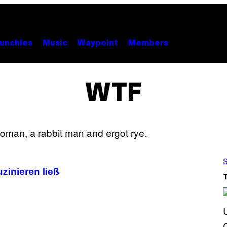
unchies
Music
Waypoint
Members
WTF
S
uzinieren ließ