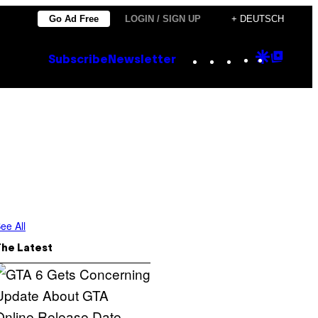
Go Ad Free
LOGIN / SIGN UP
+ DEUTSCH
Instagram
TikTok
YouTube
Google
Goog
Subscribe
Newsletter
Discove
Top
Posts
ee All
The Latest