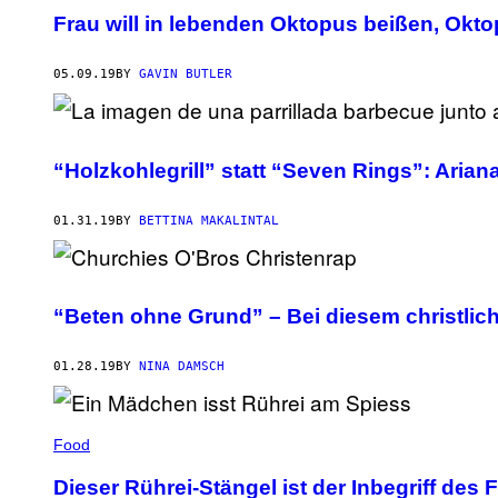
Frau will in lebenden Oktopus beißen, Okto
05.09.19
BY
GAVIN BUTLER
“Holzkohlegrill” statt “Seven Rings”: Arian
01.31.19
BY
BETTINA MAKALINTAL
“Beten ohne Grund” – Bei diesem christlic
01.28.19
BY
NINA DAMSCH
Food
Dieser Rührei-Stängel ist der Inbegriff des