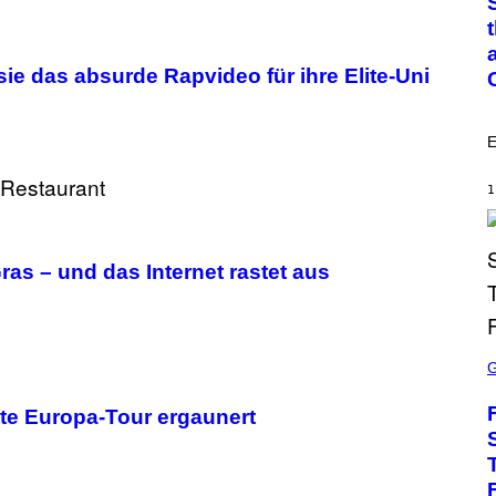
O
:
C
S
A
ie das absurde Rapvideo für ihre Elite-Uni
I
M
A
G
E
E
S
/
1
G
E
T
T
ras – und das Internet rastet aus
Y
I
M
A
G
S
E
C
S
R
E
te Europa-Tour ergaunert
E
N
S
H
O