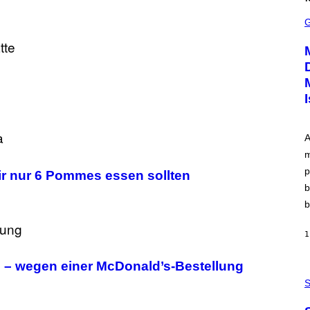
S
C
R
E
E
N
S
H
O
T
:
P
L
A
A
m
Y
S
p
ir nur 6 Pommes essen sollten
T
A
b
T
b
I
O
N
1
,
S
T
ei – wegen einer McDonald’s-Bestellung
E
P
A
H
S
M
O
T