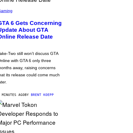
Gaming
GTA 6 Gets Concerning
Update About GTA
Online Release Date
ake-Two still won’t discuss GTA
nline with GTA 6 only three
onths away, raising concerns
hat its release could come much
ater.
 MINUTES AGO
BY
BRENT KOEPP