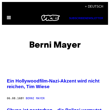
Skip
+ DEUTSCH
to
Open
content
SUBSCRIBE
NEWSLETTER
Menu
Berni Mayer
POSTS
Ein Hollywoodfilm-Nazi-Akzent wird nicht
BY
reichen, Tim Wiese
THIS
06.08.16
BY
BERNI MAYER
AUTHOR