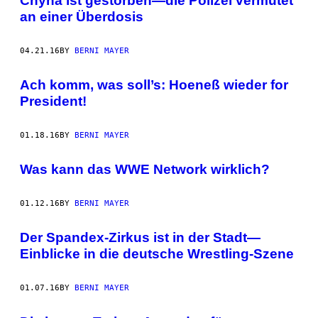
Chyna ist gestorben—die Polizei vermutet
an einer Überdosis
04.21.16
BY
BERNI MAYER
Ach komm, was soll’s: Hoeneß wieder for
President!
01.18.16
BY
BERNI MAYER
Was kann das WWE Network wirklich?
01.12.16
BY
BERNI MAYER
Der Spandex-Zirkus ist in der Stadt—
Einblicke in die deutsche Wrestling-Szene
01.07.16
BY
BERNI MAYER