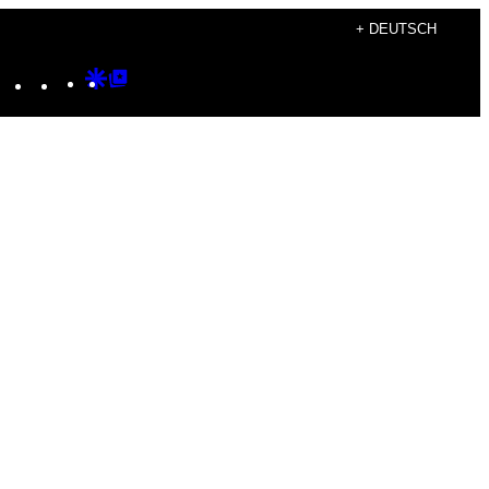
+ DEUTSCH
Instagram
TikTok
YouTube
Google
Google
Discover
Top
Posts