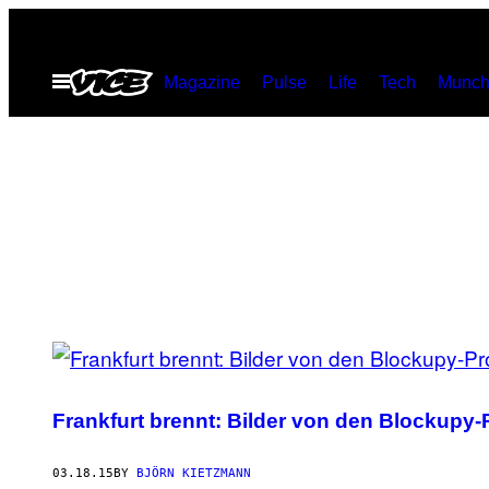
Skip
to
Open
Magazine
Pulse
Life
Tech
Munch
content
Menu
POSTS
BY
Frankfurt brennt: Bilder von den Blockupy-
THIS
AUTHOR
03.18.15
BY
BJÖRN KIETZMANN