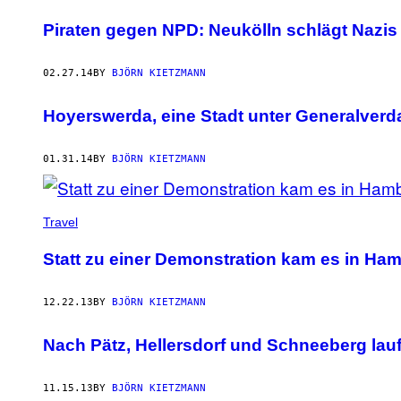
Piraten gegen NPD: Neukölln schlägt Nazis 
02.27.14
BY
BJÖRN KIETZMANN
Hoyerswerda, eine Stadt unter Generalverd
01.31.14
BY
BJÖRN KIETZMANN
Travel
Statt zu einer Demonstration kam es in Ha
12.22.13
BY
BJÖRN KIETZMANN
Nach Pätz, Hellersdorf und Schneeberg lau
11.15.13
BY
BJÖRN KIETZMANN