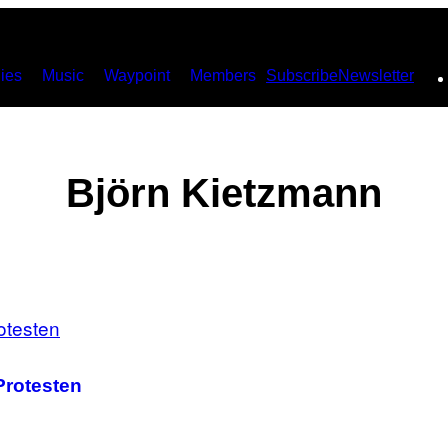
ies
Music
Waypoint
Members
Subscribe
Newsletter
Björn Kietzmann
Protesten