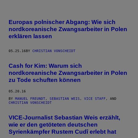
POSTS
Europas polnischer Abgang: Wie sich
BY
nordkoreanische Zwangsarbeiter in Polen
erklären lassen
THIS
AUTHOR
05.25.16
BY
CHRISTIAN VONSCHEIDT
Cash for Kim: Warum sich
nordkoreanische Zwangsarbeiter in Polen
zu Tode schuften können
05.20.16
BY
MANUEL FREUNDT
,
SEBASTIAN WEIS
,
VICE STAFF
, AND
CHRISTIAN VONSCHEIDT
VICE-Journalist Sebastian Weis erzählt,
wie er den getöteten deutschen
Syrienkämpfer Rustem Cudî erlebt hat