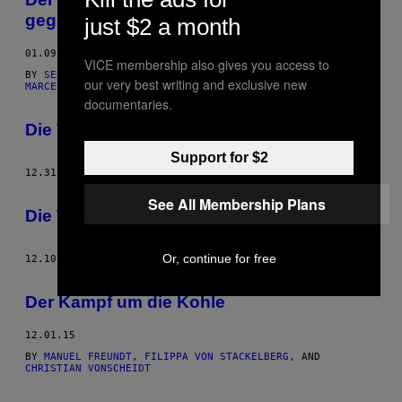
gegen den IS in den Kampf ziehen
just $2 a month
01.09.16
VICE membership also gives you access to
BY
SEBASTIAN WEIS
,
VICE STAFF
,
CHRISTIAN VONSCHEIDT
, AND
our very best writing and exclusive new
MARCEL METTELSIEFEN
documentaries.
Die VICE Reports: Episode 19
Support for $2
12.31.15
BY
CHRISTIAN VONSCHEIDT
See All Membership Plans
Die VICE Reports: Episode 16
Or, continue for free
12.10.15
BY
CHRISTIAN VONSCHEIDT
Der Kampf um die Kohle
12.01.15
BY
MANUEL FREUNDT
,
FILIPPA VON STACKELBERG
, AND
CHRISTIAN VONSCHEIDT