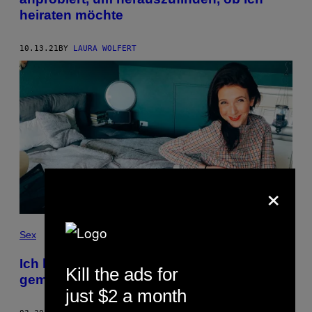
heiraten möchte
10.13.21
BY
LAURA WOLFERT
×
Sex
Ich habe einen 15-Euro-Online-Stripkurs
Kill the ads for
gemacht
just $2 a month