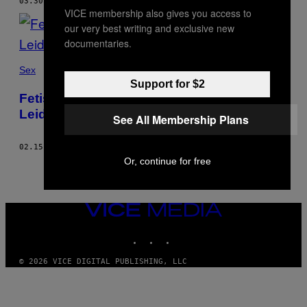
03.30.21
BY
LAURA WOLFERT
VICE membership also gives you access to
our very best writing and exclusive new
documentaries.
Sex
Support for $2
Fetischisten erzählen, wie sie ihre
Leidenschaft trotz Lockdown ausleben
See All Membership Plans
02.15.21
BY
LAURA WOLFERT
Or, continue for free
VICE
MEDIA
INSTAGRAM
TIKTOK
YOUTUBE
© 2026 VICE DIGITAL PUBLISHING, LLC