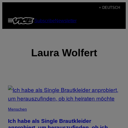
Skip
+ DEUTSCH
to
Open
Subscribe
Newsletter
content
Menu
Laura Wolfert
POSTS
BY
THIS
Menschen
AUTHOR
Ich habe als Single Brautkleider
anprobiert, um herauszufinden, ob ich