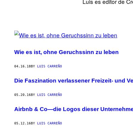
Luis es editor de Cr
POSTS
BY
Wie es ist, ohne Geruchssinn zu leben
THIS
AUTHOR
04.16.18
BY
LUIS CARREÑO
Die Faszination verlassener Freizeit- und
05.20.16
BY
LUIS CARREÑO
Airbnb & Co—die Logos dieser Unternehm
05.12.16
BY
LUIS CARREÑO