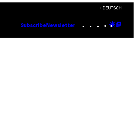
+ DEUTSCH
Instagram
TikTok
YouTube
Google
Goog
Subscribe
Newsletter
Discove
Top
Posts