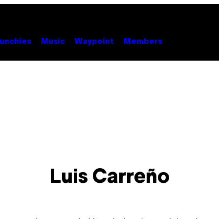
unchies
Music
Waypoint
Members
Luis Carreño