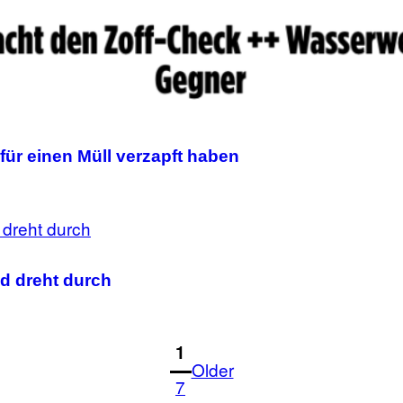
für einen Müll verzapft haben
ld dreht durch
1
Older
7