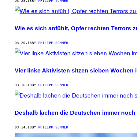
AUTHOR
03.28.18
BY
PHILIPP SOMMER
Wie es sich anfühlt, Opfer rechten Terrors 
03.20.18
BY
PHILIPP SOMMER
Vier linke Aktivisten sitzen sieben Wochen
03.16.18
BY
PHILIPP SOMMER
Deshalb lachen die Deutschen immer noch
03.14.18
BY
PHILIPP SOMMER