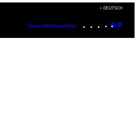
+ DEUTSCH
Instagram
TikTok
YouTube
Google
Googl
Subscribe
Newsletter
Discover
Top
Posts