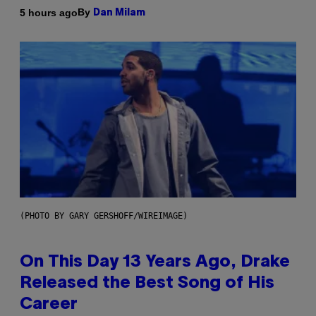
By
5 hours ago
Dan Milam
(PHOTO BY GARY GERSHOFF/WIREIMAGE)
On This Day 13 Years Ago, Drake
Released the Best Song of His
Career