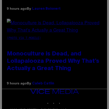
By
9 hours ago
Lauren Boisvert
(PHOTO VIA T-MOBILE)
Monoculture is Dead, and
Lollapalooza Proved Why That’s
Actually a Great Thing
By
9 hours ago
Caleb Catlin
VICE
MEDIA
INSTAGRAM
TIKTOK
YOUTUBE