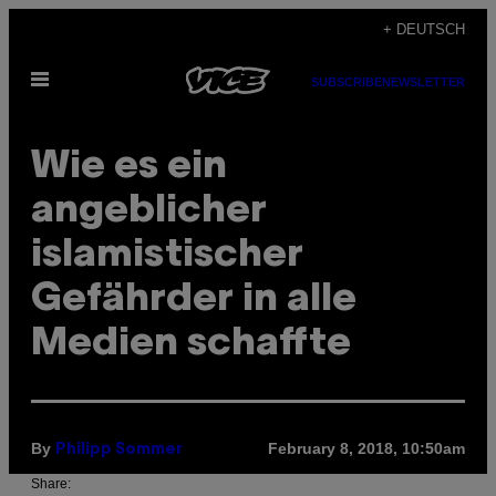
Skip
+ DEUTSCH
to
Open
content
SUBSCRIBE
NEWSLETTER
Menu
Wie es ein
angeblicher
islamistischer
Gefährder in alle
Medien schaffte
By
February 8, 2018, 10:50am
Philipp Sommer
Share: