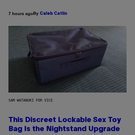
By
7 hours ago
Caleb Catlin
SAM WATANUKI FOR VICE
This Discreet Lockable Sex Toy
Bag Is the Nightstand Upgrade