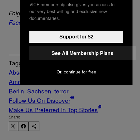
VICE membership also gives you access to
our very best writing and exclusive new
Folge Philipp bei
Twitter
und VICE auf
documentaries.
Facebook
,
Instagram
und
Snapchat
.
Support for $2
See All Membership Plans
Tagged:
Abschiebung
Anis
Or, continue for free
Amri
bild
Gefährder
Islamismus
Polizei
Berlin
Sachsen
terror
Follow Us On Discover
Make Us Preferred In Top Stories
Share: