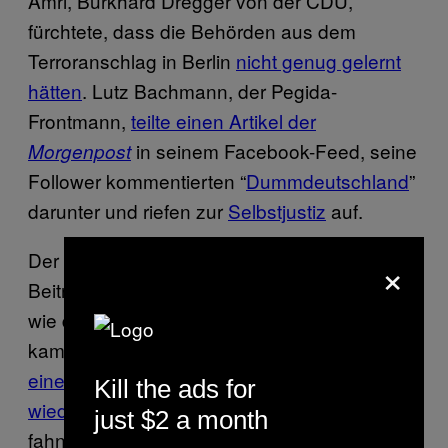
Amri, Burkhard Dregger von der CDU,
fürchtete, dass die Behörden aus dem
Terroranschlag in Berlin
nicht genug gelernt
hätten
. Lutz Bachmann, der Pegida-
Frontmann,
teilte einen Artikel der
in seinem Facebook-Feed, seine
Morgenpost
Follower kommentierten “
Dummdeutschland
”
darunter und riefen zur
Selbstjustiz
auf.
Der rbb hat in der Zwischenzeit seinen
×
Beitrag korrigiert, wundert sich aber darüber,
wie das Wort “Gefährder”
in den Beschluss
kam. Bei der
nur ein kurzer
Satz in
B.Z.
einem News-Ticker
.
Fatih Ben M. soll aktuell
Kill the ads for
wieder untergetaucht sein
, dieses Mal
just $2 a month
fahnden die Behörden nach ihm.