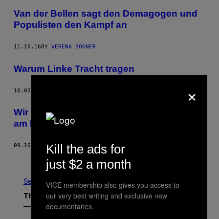
Van der Bellen sagt den Demagogen und
Populisten den Kampf an
11.10.16
BY
VERENA BOGNER
Warum Linke Tracht tragen
×
10.05.16
BY
CHRISTOPH SCHATTLEITNER
Wir waren mit Alexander Van der Bellen
am Kirtag in Altaussee
Kill the ads for
09.16.16
BY
JAKOB STEINER
Older
just $2 a month
See All
VICE membership also gives you access to
our very best writing and exclusive new
The Latest
documentaries.