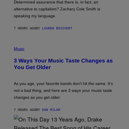
Determined assurance that there is, in fact, an
E
R
alternative to capitalism? Zachary Cole Smith is
T
speaking my language.
O
P
A
7 HOURS AGO
BY
LAUREN BOISVERT
N
U
C
C
P
I
H
Music
–
O
C
T
O
3 Ways Your Music Taste Changes as
O
R
I
You Get Older
B
L
I
L
S
U
/
S
As you age, your favorite bands don’t hit the same. It’s
C
T
O
not a bad thing, and here are 3 ways your music taste
R
R
A
changes as you get older.
B
T
I
I
S
O
7 HOURS AGO
BY
DAN MILAM
V
N
I
B
A
Y
G
I
E