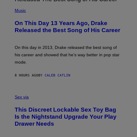
A
T
(
N
T
P
Music
W
Y
H
A
I
O
L
On This Day 13 Years Ago, Drake
M
T
D
A
O
I
Released the Best Song of His Career
G
B
E
E
Y
/
S
G
G
)
A
E
On this day in 2013, Drake released the best song of
R
T
his career and showed that he’s way better in pop star
Y
T
G
Y
mode.
E
I
R
M
S
A
8 HOURS AGO
BY
CALEB CATLIN
H
G
O
E
F
S
S
F
A
Sex via
/
M
W
W
I
This Discreet Lockable Sex Toy Bag
A
R
T
E
Is the Nightstand Upgrade Your Play
A
I
Drawer Needs
N
M
U
A
K
G