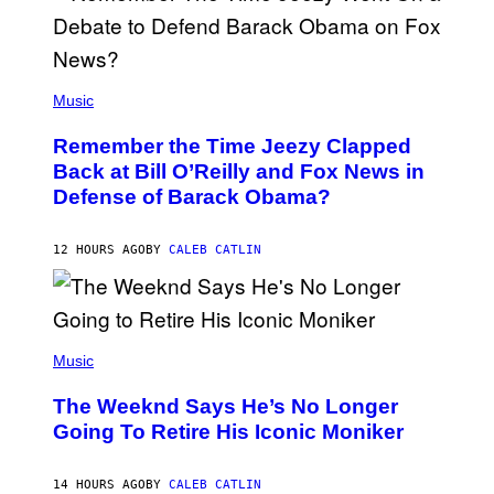
Y
N
U
N
E
(
Z
P
Music
/
H
W
O
I
Remember the Time Jeezy Clapped
T
R
O
Back at Bill O’Reilly and Fox News in
E
B
I
Defense of Barack Obama?
Y
M
T
A
I
G
M
12 HOURS AGO
BY
CALEB CATLIN
E
M
)
O
S
E
N
(
F
P
Music
E
H
L
O
D
The Weeknd Says He’s No Longer
T
E
O
Going To Retire His Iconic Moniker
R
B
/
Y
G
P
E
14 HOURS AGO
BY
CALEB CATLIN
E