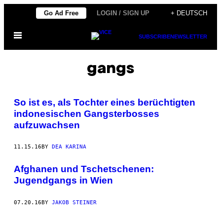
Skip
Go Ad Free
LOGIN / SIGN UP
+ DEUTSCH
to
Open
content
SUBSCRIBE
NEWSLETTER
Menu
gangs
So ist es, als Tochter eines berüchtigten
indonesischen Gangsterbosses
aufzuwachsen
11.15.16
BY
DEA KARINA
Afghanen und Tschetschenen:
Jugendgangs in Wien
07.20.16
BY
JAKOB STEINER