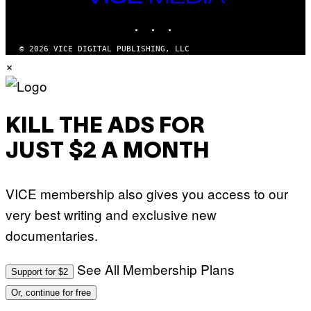
MEDIA
A
T
INSTAGRAM
TIKTOK
YOUTUBE
I
O
© 2026 VICE DIGITAL PUBLISHING, LLC
N
×
)
KILL THE ADS FOR
JUST $2 A MONTH
VICE membership also gives you access to our
very best writing and exclusive new
documentaries.
See All Membership Plans
Support for $2
Or, continue for free