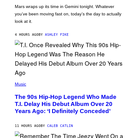
A
Mars wraps up its time in Gemini tonight. Whatever
T
I
you’ve been moving fast on, today’s the day to actually
O
look at it.
N
B
Y
4 HOURS AGO
BY
ASHLEY FIKE
R
E
E
S
A
.
(
P
Music
H
O
The 90s Hip-Hop Legend Who Made
T
O
T.I. Delay His Debut Album Over 20
B
Years Ago: ‘I Definitely Conceded’
Y
J
O
H
11 HOURS AGO
BY
CALEB CATLIN
N
N