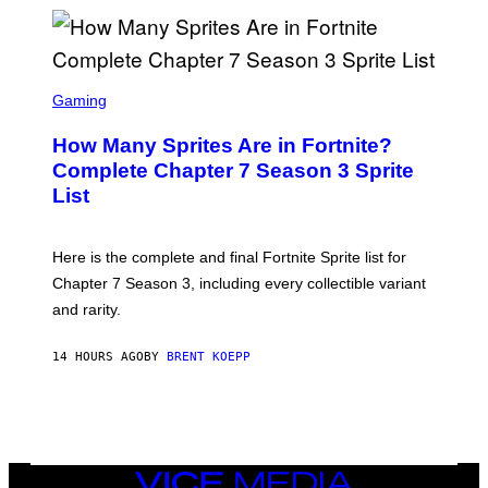
T
D
T
R
Y
O
I
B
M
E
S
A
C
C
G
Gaming
E
R
E
R
E
S
How Many Sprites Are in Fortnite?
R
E
)
A
N
Complete Chapter 7 Season 3 Sprite
/
S
List
G
H
E
O
T
T
T
:
Here is the complete and final Fortnite Sprite list for
Y
E
I
P
Chapter 7 Season 3, including every collectible variant
M
I
A
and rarity.
C
G
G
E
A
S
14 HOURS AGO
BY
BRENT KOEPP
M
F
E
O
S
R
L
I
V
E
VICE
N