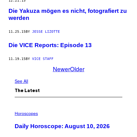
12.21.15
Die Yakuza mögen es nicht, fotografiert zu
werden
11.25.15
BY
JESSE LIZOTTE
Die VICE Reports: Episode 13
11.19.15
BY
VICE STAFF
Newer
Older
See All
The Latest
I
L
Horoscopes
L
U
Daily Horoscope: August 10, 2026
S
T
R