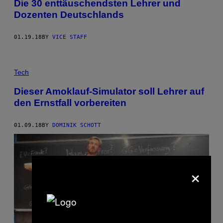
Die 30 enttäuschendsten Lehrer und
Dozenten Deutschlands
01.19.18
BY
VICE STAFF
Tech
Dieser Amoklauf-Simulator soll Lehrer auf
den Ernstfall vorbereiten
01.09.18
BY
DOMINIK SCHOTT
×