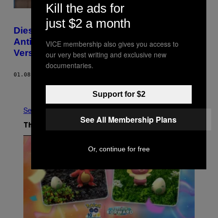
Kill the ads for
just $2 a month
Dieser Grundschullehrer verbreitet
Antisemitismus und
VICE membership also gives you access to
Verschwörungstheorien auf YouTube
our very best writing and exclusive new
documentaries.
01.08.18
BY
VICE STAFF
Older
Support for $2
See All
See All Membership Plans
The Latest
Or, continue for free