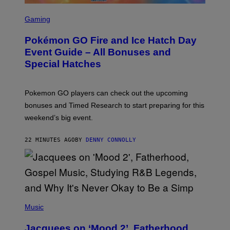
S
C
Gaming
R
E
Pokémon GO Fire and Ice Hatch Day
E
N
Event Guide – All Bonuses and
S
Special Hatches
H
O
T
:
Pokemon GO players can check out the upcoming
P
O
bonuses and Timed Research to start preparing for this
K
weekend’s big event.
E
M
O
22 MINUTES AGO
BY
DENNY CONNOLLY
N
G
O
(
P
Music
H
O
Jacquees on ‘Mood 2’, Fatherhood,
T