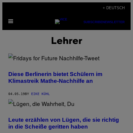
Skip
+ DEUTSCH
to
Open
content
SUBSCRIBE
NEWSLETTER
Menu
Lehrer
Diese Berlinerin bietet Schülern im
Klimastreik Mathe-Nachhilfe an
04.05.19
BY
EIKE KÜHL
Leute erzählen von Lügen, die sie richtig
in die Scheiße geritten haben