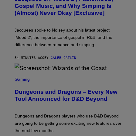
O
Gospel Music, and Why Simping Is
V
(Almost) Never Okay [Exclusive]
I
A
C
A
Jacquees spoke to Noisey about his latest project
M
K
‘Mood 2’, the importance of gospel in R&B, and the
I
difference between romance and simping.
R
K
)
34 MINUTES AGO
BY
CALEB CATLIN
S
C
Gaming
R
E
Dungeons and Dragons – Every New
E
N
Tool Announced for D&D Beyond
S
H
O
T
Dungeons and Dragons players who use D&D Beyond
:
are going to be getting some exciting new features over
W
I
the next few months.
Z