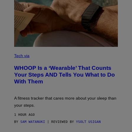
A
P
H
Y
/
G
E
T
T
Y
I
M
V
A
I
Tech via
G
A
E
W
WHOOP Is a ‘Wearable’ That Counts
S
H
)
O
Your Steps AND Tells You What to Do
O
With Them
P
A fitness tracker that cares more about your sleep than
your steps.
1 HOUR AGO
BY
SAM WATANUKI
| REVIEWED BY
YSOLT USIGAN