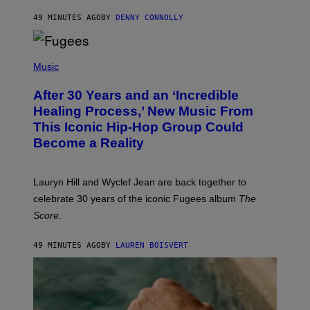
A
R
49 MINUTES AGO
BY
DENNY CONNOLLY
D
S
O
(
F
P
Music
T
H
H
O
E
After 30 Years and an ‘Incredible
T
C
O
O
Healing Process,’ New Music From
B
A
This Iconic Hip-Hop Group Could
Y
S
J
T
Become a Reality
E
R
E
M
Lauryn Hill and Wyclef Jean are back together to
Y
celebrate 30 years of the iconic Fugees album
The
C
H
Score
.
A
N
P
49 MINUTES AGO
BY
LAUREN BOISVERT
H
O
T
O
G
R