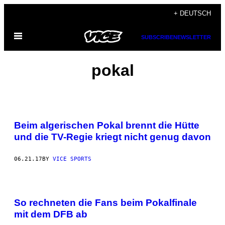
Skip
+ DEUTSCH
to
Open
content
SUBSCRIBE
NEWSLETTER
Menu
pokal
Beim algerischen Pokal brennt die Hütte
und die TV-Regie kriegt nicht genug davon
06.21.17
BY
VICE SPORTS
So rechneten die Fans beim Pokalfinale
mit dem DFB ab