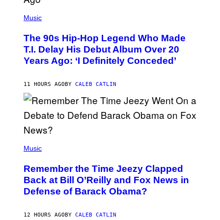
(
P
Music
H
O
The 90s Hip-Hop Legend Who Made
T
O
T.I. Delay His Debut Album Over 20
B
Years Ago: ‘I Definitely Conceded’
Y
J
O
H
11 HOURS AGO
BY
CALEB CATLIN
N
N
Y
N
U
N
E
(
Z
P
Music
/
H
W
O
I
Remember the Time Jeezy Clapped
T
R
O
Back at Bill O’Reilly and Fox News in
E
B
I
Defense of Barack Obama?
Y
M
T
A
I
G
M
12 HOURS AGO
BY
CALEB CATLIN
E