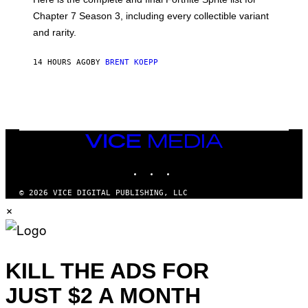
E
I
P
Chapter 7 Season 3, including every collectible variant
M
I
A
and rarity.
C
G
G
E
A
S
14 HOURS AGO
BY
BRENT KOEPP
M
F
E
O
S
R
L
I
V
E
VICE
N
MEDIA
A
T
INSTAGRAM
TIKTOK
YOUTUBE
I
O
© 2026 VICE DIGITAL PUBLISHING, LLC
N
×
)
KILL THE ADS FOR
JUST $2 A MONTH