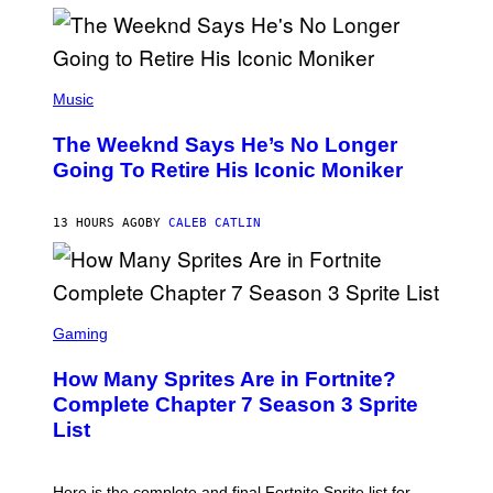
M
)
O
S
E
N
(
F
P
Music
E
H
L
O
D
The Weeknd Says He’s No Longer
T
E
O
Going To Retire His Iconic Moniker
R
B
/
Y
G
P
E
13 HOURS AGO
BY
CALEB CATLIN
E
T
D
T
R
Y
O
I
B
M
E
S
A
C
C
G
Gaming
E
R
E
R
E
S
How Many Sprites Are in Fortnite?
R
E
)
A
N
Complete Chapter 7 Season 3 Sprite
/
S
List
G
H
E
O
T
T
T
:
Here is the complete and final Fortnite Sprite list for
Y