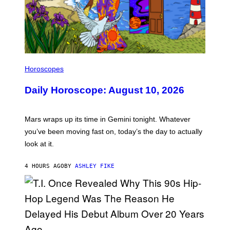
I
L
Horoscopes
L
U
Daily Horoscope: August 10, 2026
S
T
R
A
Mars wraps up its time in Gemini tonight. Whatever
T
I
you’ve been moving fast on, today’s the day to actually
O
look at it.
N
B
Y
4 HOURS AGO
BY
ASHLEY FIKE
R
E
E
S
A
.