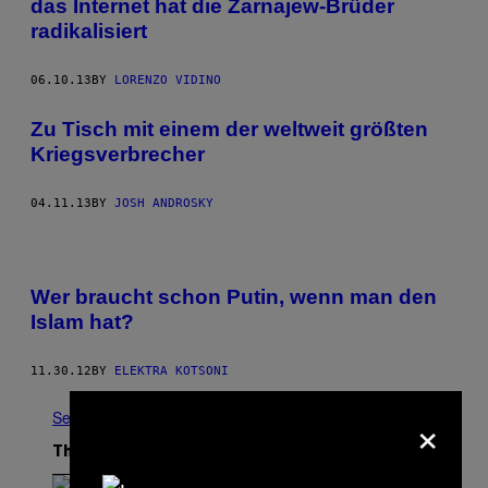
das Internet hat die Zarnajew-Brüder
radikalisiert
06.10.13
BY
LORENZO VIDINO
Zu Tisch mit einem der weltweit größten
Kriegsverbrecher
04.11.13
BY
JOSH ANDROSKY
Wer braucht schon Putin, wenn man den
Islam hat?
11.30.12
BY
ELEKTRA KOTSONI
×
See All
The Latest