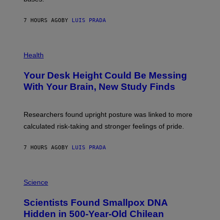
A
X
G
E
E
7 HOURS AGO
BY
LUIS PRADA
L
)
/
G
E
P
T
H
Health
T
O
Y
T
I
Your Desk Height Could Be Messing
O
M
:
With Your Brain, New Study Finds
A
B
G
A
E
T
S
U
Researchers found upright posture was linked to more
H
calculated risk-taking and stronger feelings of pride.
A
N
T
7 HOURS AGO
BY
LUIS PRADA
O
K
E
R
A
/
M
Science
G
U
E
C
Scientists Found Smallpox DNA
T
H
T
,
Hidden in 500-Year-Old Chilean
Y
M