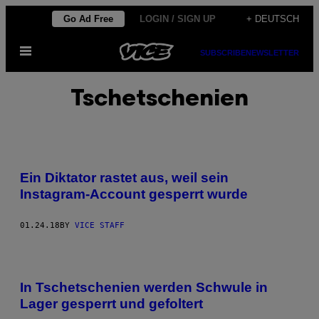
Skip
Go Ad Free
LOGIN / SIGN UP
+ DEUTSCH
to
Open
content
SUBSCRIBE
NEWSLETTER
Menu
Tschetschenien
Ein Diktator rastet aus, weil sein
Instagram-Account gesperrt wurde
01.24.18
BY
VICE STAFF
In Tschetschenien werden Schwule in
Lager gesperrt und gefoltert