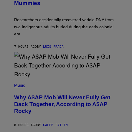
I
Mummies
U
M
C
A
H
G
O
Researchers accidentally recovered variola DNA from
E
L
S
D
two Indigenous adults buried during the early colonial
E
era.
R
C
H
7 HOURS AGO
BY
LUIS PRADA
I
L
E
A
N
M
U
M
(
M
P
Music
Y
H
T
O
H
Why A$AP Mob Will Never Fully Get
T
A
O
Back Together, According to A$AP
N
B
T
Rocky
Y
H
N
O
O
S
A
8 HOURS AGO
BY
CALEB CATLIN
E
M
I