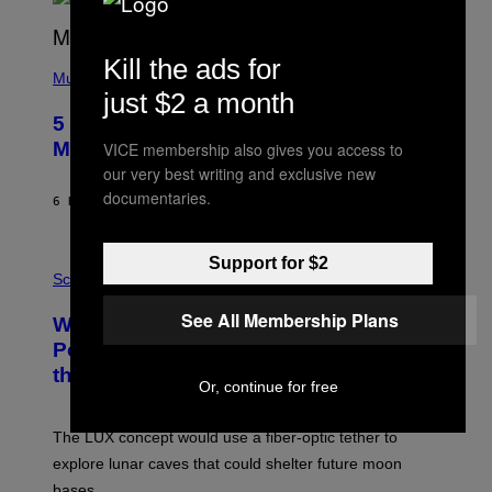
(
Kill the ads for
P
Music
H
just $2 a month
O
5 Hip-Hop Songs That Are Most
T
O
Memorable for Their Classic Hooks
VICE membership also gives you access to
B
our very best writing and exclusive new
Y
S
documentaries.
6 HOURS AGO
BY
CALEB CATLIN
T
E
V
E
P
Support for $2
G
H
Science
R
O
A
T
See All Membership Plans
Why NASA Wants to Send a Laser-
N
O
I
:
Powered Drone Into Caves Beneath
T
N
the Moon
Z
A
Or, continue for free
/
S
W
A
I
;
The LUX concept would use a fiber-optic tether to
R
D
E
R
explore lunar caves that could shelter future moon
I
P
M
bases.
I