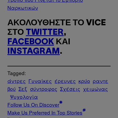
Ναρκωτικών
ΑΚΟΛΟΥΘΉΣΤΕ ΤΟ VICE
ΣΤΟ
TWITTER
,
FACEBOOK
ΚΑΙ
INSTAGRAM
.
Tagged:
άντρες
Γυναίκες
έρευνες
κρύο
ραντε
βού
Σεξ
σύντροφος
Σχέσεις
χειμώνας
Ψυχολογία
Follow Us On Discover
Make Us Preferred In Top Stories