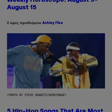
Weekly Horoscope: August 9-
August 15
Κείμενο
2 ώρες πριν
Ashley Fike
(PHOTO BY STEVE GRANITZ/WIREIMAGE)
5 Hip-Hop Songs That Are Most