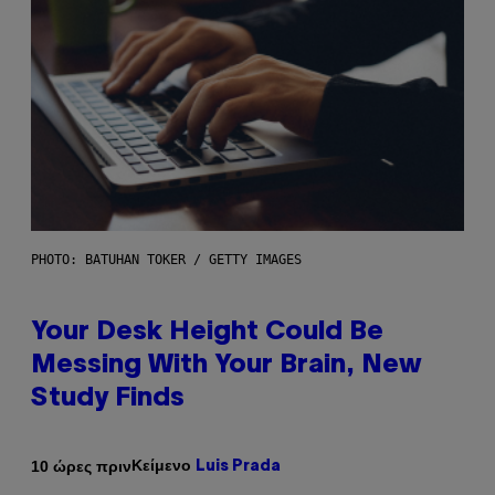
PHOTO: BATUHAN TOKER / GETTY IMAGES
Your Desk Height Could Be
Messing With Your Brain, New
Study Finds
Κείμενο
10 ώρες πριν
Luis Prada