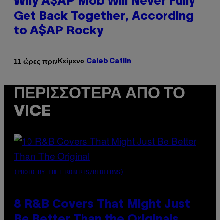
Why A$AP Mob Will Never Fully
Get Back Together, According
to A$AP Rocky
Κείμενο
11 ώρες πριν
Caleb Catlin
ΠΕΡΙΣΣΌΤΕΡΑ ΑΠΌ ΤΟ
VICE
(PHOTO BY EBET ROBERTS/REDFERNS)
8 R&B Covers That Might Just
Be Better Than the Originals