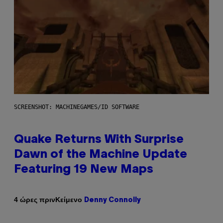
SCREENSHOT: MACHINEGAMES/ID SOFTWARE
Quake Returns With Surprise
Dawn of the Machine Update
Featuring 19 New Maps
Κείμενο
4 ώρες πριν
Denny Connolly