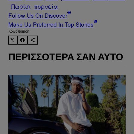
Παρίσι
πορνεία
Follow Us On Discover
Make Us Preferred In Top Stories
Kοινοποίηση
ΠΕΡΙΣΣΌΤΕΡΑ ΣΑΝ ΑΥΤΌ