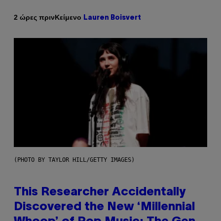
Κείμενο
2 ώρες πριν
Lauren Boisvert
(PHOTO BY TAYLOR HILL/GETTY IMAGES)
This Researcher Accidentally
Discovered the New ‘Millennial