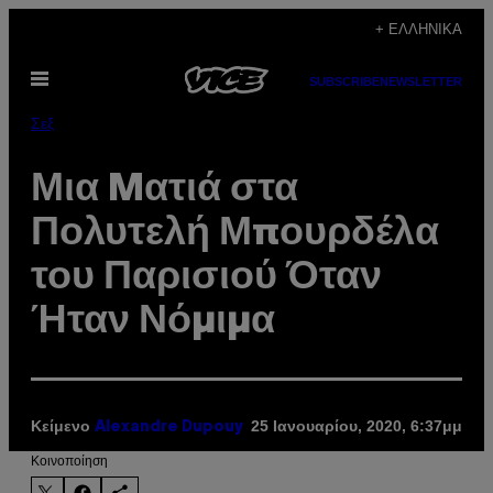
Μετάβαση
+ ΕΛΛΗΝΙΚΆ
στο
Ανοίξτε
περιεχόμενο
SUBSCRIBE
NEWSLETTER
το
μενού
Σεξ
Μια Mατιά στα
Πολυτελή Μπουρδέλα
του Παρισιού Όταν
Ήταν Νόμιμα
Κείμενο
25 Ιανουαρίου, 2020, 6:37μμ
Alexandre Dupouy
Kοινοποίηση