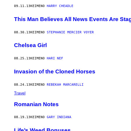
09.11.13
ΚΕΊΜΕΝΟ
HARRY CHEADLE
This Man Believes All News Events Are Sta
08.30.13
ΚΕΊΜΕΝΟ
STEPHANIE MERCIER VOYER
Chelsea Girl
08.25.13
ΚΕΊΜΕΝΟ
HARI NEF
Invasion of the Cloned Horses
08.24.13
ΚΕΊΜΕΝΟ
REBEKAH MARCARELLI
Travel
Romanian Notes
08.19.13
ΚΕΊΜΕΝΟ
GARY INDIANA
Life’s Weed Bonuses