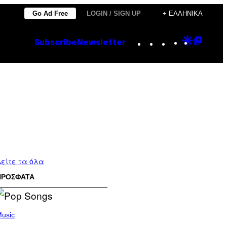
Go Ad Free
LOGIN / SIGN UP
+ ΕΛΛΗΝΙΚΆ
Instagram
TikTok
YouTube
Google
Goog
Subscribe
Newsletter
Discove
Top
Posts
είτε τα όλα
ΠΡΟΣΦΑΤΑ
usic