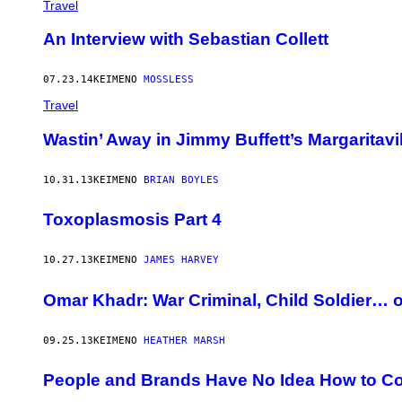
Travel
An Interview with Sebastian Collett
07.23.14
ΚΕΊΜΕΝΟ
MOSSLESS
Travel
Wastin’ Away in Jimmy Buffett’s Margaritavi
10.31.13
ΚΕΊΜΕΝΟ
BRIAN BOYLES
Toxoplasmosis Part 4
10.27.13
ΚΕΊΜΕΝΟ
JAMES HARVEY
Omar Khadr: War Criminal, Child Soldier… o
09.25.13
ΚΕΊΜΕΝΟ
HEATHER MARSH
People and Brands Have No Idea How to 