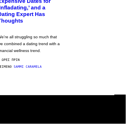
Expensive Dates for
‘Infladating,’ and a
Dating Expert Has
Thoughts
e’re all struggling so much that
e combined a dating trend with a
inancial wellness trend.
 ΏΡΕΣ ΠΡΙΝ
ΕΊΜΕΝΟ
SAMMI CARAMELA