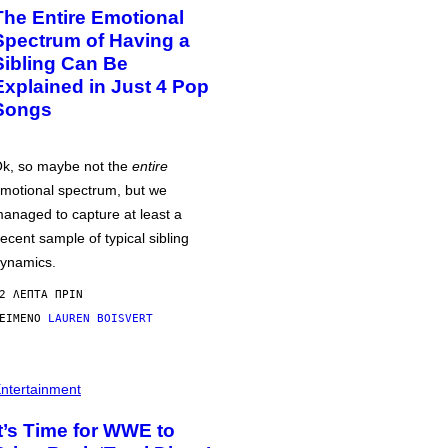
The Entire Emotional
Spectrum of Having a
Sibling Can Be
Explained in Just 4 Pop
Songs
k, so maybe not the
entire
motional spectrum, but we
anaged to capture at least a
ecent sample of typical sibling
ynamics.
2 ΛΕΠΤΆ ΠΡΙΝ
ΕΊΜΕΝΟ
LAUREN BOISVERT
ntertainment
It’s Time for WWE to