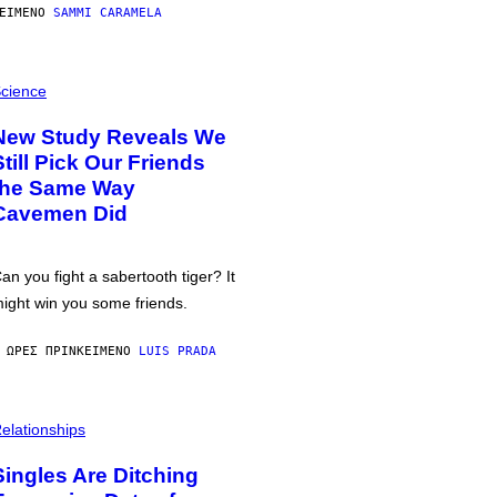
ΕΊΜΕΝΟ
SAMMI CARAMELA
cience
New Study Reveals We
Still Pick Our Friends
the Same Way
Cavemen Did
an you fight a sabertooth tiger? It
ight win you some friends.
 ΏΡΕΣ ΠΡΙΝ
ΚΕΊΜΕΝΟ
LUIS PRADA
elationships
Singles Are Ditching