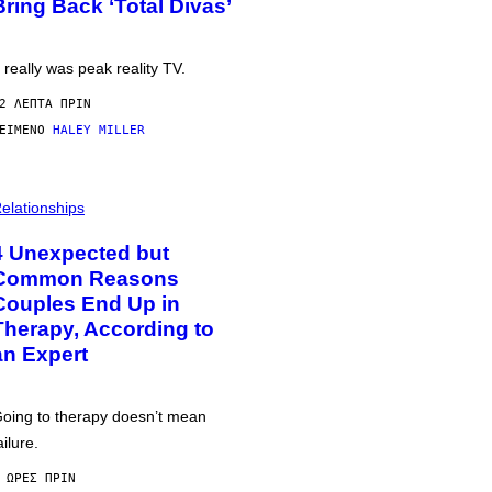
Bring Back ‘Total Divas’
t really was peak reality TV.
2 ΛΕΠΤΆ ΠΡΙΝ
ΕΊΜΕΝΟ
HALEY MILLER
elationships
4 Unexpected but
Common Reasons
Couples End Up in
Therapy, According to
an Expert
oing to therapy doesn’t mean
ailure.
 ΏΡΕΣ ΠΡΙΝ