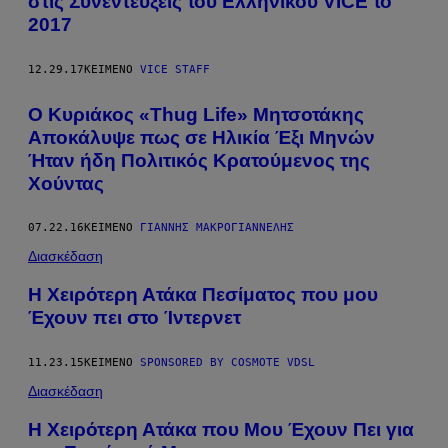
στις Συνεντεύξεις του Ελληνικού VICE το
2017
12.29.17
ΚΕΊΜΕΝΟ
VICE STAFF
Ο Κυριάκος «Τhug Life» Μητσοτάκης
Αποκάλυψε πως σε Ηλικία Έξι Μηνών
Ήταν ήδη Πολιτικός Κρατούμενος της
Χούντας
07.22.16
ΚΕΊΜΕΝΟ
ΓΙΆΝΝΗΣ ΜΑΚΡΟΓΙΑΝΝΈΛΗΣ
Διασκέδαση
H Χειρότερη Ατάκα Πεσίματος που μου
Έχουν πει στο Ίντερνετ
11.23.15
ΚΕΊΜΕΝΟ
SPONSORED BY COSMOTE VDSL
Διασκέδαση
Η Χειρότερη Ατάκα που Μου Έχουν Πει για