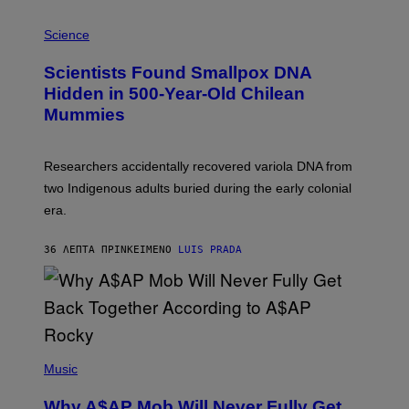
E
R
A
/
M
Science
G
U
E
C
Scientists Found Smallpox DNA
T
H
T
,
Hidden in 500-Year-Old Chilean
Y
M
I
Mummies
U
M
C
A
H
G
O
Researchers accidentally recovered variola DNA from
E
L
S
D
two Indigenous adults buried during the early colonial
E
era.
R
C
H
36 ΛΕΠΤΆ ΠΡΙΝ
ΚΕΊΜΕΝΟ
LUIS PRADA
I
L
E
A
N
M
U
M
(
M
P
Music
Y
H
T
O
H
Why A$AP Mob Will Never Fully Get
T