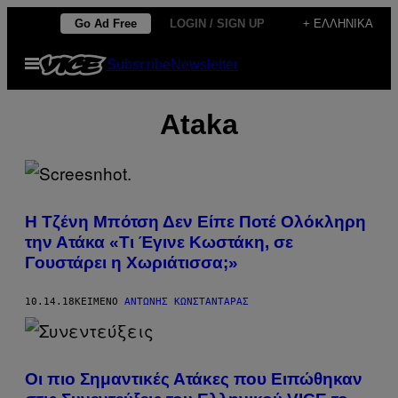
Μετάβαση
Go Ad Free
LOGIN / SIGN UP
+ ΕΛΛΗΝΙΚΆ
στο
Ανοίξτε
Subscribe
Newsletter
περιεχόμενο
το
μενού
Ataka
H Τζένη Μπότση Δεν Είπε Ποτέ Ολόκληρη
την Ατάκα «Τι Έγινε Κωστάκη, σε
Γουστάρει η Χωριάτισσα;»
10.14.18
ΚΕΊΜΕΝΟ
ΑΝΤΏΝΗΣ ΚΩΝΣΤΑΝΤΆΡΑΣ
Οι πιο Σημαντικές Ατάκες που Ειπώθηκαν