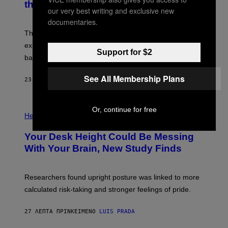
the Moon
A
our very best writing and exclusive new
S
A
documentaries.
;
The LUX concept would use a fiber-optic tether to
D
R
explore lunar caves that could shelter future moon
P
Support for $2
bases.
I
X
E
See All Membership Plans
23 ΛΕΠΤΆ ΠΡΙΝ
ΚΕΊΜΕΝΟ
LUIS PRADA
L
/
G
E
P
Or, continue for free
T
H
Health
T
O
Y
T
I
Your Desk Height Could Be Messing
O
M
:
With Your Brain, New Study Finds
A
B
G
A
E
T
S
U
Researchers found upright posture was linked to more
H
calculated risk-taking and stronger feelings of pride.
A
N
T
27 ΛΕΠΤΆ ΠΡΙΝ
ΚΕΊΜΕΝΟ
LUIS PRADA
O
K