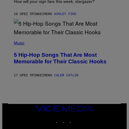
I
How will your sign fare this week, stargazer?
O
N
B
10 ΏΡΕΣ ΠΡΙΝ
ΚΕΊΜΕΝΟ
ASHLEY FIKE
Y
R
E
E
S
(
A
P
Music
H
O
5 Hip-Hop Songs That Are Most
T
O
Memorable for Their Classic Hooks
B
Y
S
17 ΏΡΕΣ ΠΡΙΝ
ΚΕΊΜΕΝΟ
CALEB CATLIN
T
E
V
E
G
R
A
N
VICE
I
MEDIA
T
INSTAGRAM
TIKTOK
YOUTUBE
Z
/
W