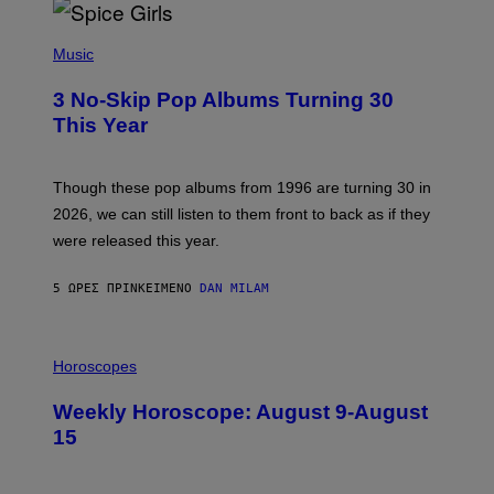
T
H
P
Y
H
Music
/
O
W
T
I
3 No-Skip Pop Albums Turning 30
O
R
B
E
This Year
Y
I
T
M
I
A
M
G
Though these pop albums from 1996 are turning 30 in
R
E
2026, we can still listen to them front to back as if they
O
N
were released this year.
E
Y
/
5 ΏΡΕΣ ΠΡΙΝ
ΚΕΊΜΕΝΟ
DAN MILAM
G
E
T
I
T
L
Horoscopes
Y
L
I
U
M
Weekly Horoscope: August 9-August
S
A
T
G
15
R
E
A
S
T