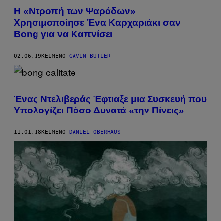
Η «Ντροπή των Ψαράδων»
Χρησιμοποίησε Ένα Καρχαριάκι σαν
Bong για να Καπνίσει
02.06.19
ΚΕΊΜΕΝΟ
GAVIN BUTLER
Ένας Ντελιβεράς Έφτιαξε μια Συσκευή που
Υπολογίζει Πόσο Δυνατά «την Πίνεις»
11.01.18
ΚΕΊΜΕΝΟ
DANIEL OBERHAUS