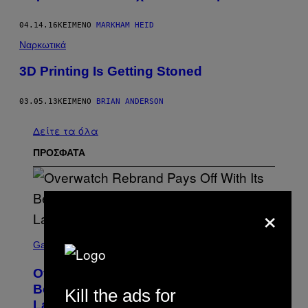
04.14.16
ΚΕΊΜΕΝΟ
MARKHAM HEID
Ναρκωτικά
3D Printing Is Getting Stoned
03.05.13
ΚΕΊΜΕΝΟ
BRIAN ANDERSON
Δείτε τα όλα
ΠΡΟΣΦΑΤΑ
×
S
C
Gaming
R
E
Overwatch Rebrand Pays Off With Its
E
N
Best Quarter Since Overwatch 2
Kill the ads for
S
Launched
H