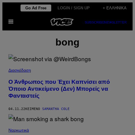
Μετάβαση
Go Ad Free
LOGIN / SIGN UP
+ ΕΛΛΗΝΙΚΆ
στο
Ανοίξτε
περιεχόμενο
SUBSCRIBE
NEWSLETTER
το
μενού
bong
Διασκέδαση
Ο Άνθρωπος που Έχει Καπνίσει από
Όποιο Αντικείμενο (Δεν) Μπορείς να
Φανταστείς
04.11.22
ΚΕΊΜΕΝΟ
SAMANTHA COLE
Ναρκωτικά