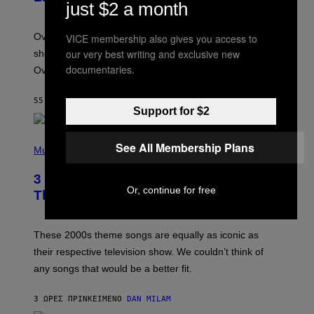
just $2 a month
O
T
:
Overwatch’s major rebrand has paid off, with the hero
VICE membership also gives you access to
B
L
our very best writing and exclusive new
shooter delivering its strongest financial quarter since
I
documentaries.
Overwatch 2 launched in 2022.
Z
Z
A
55 ΛΕΠΤΆ ΠΡΙΝ
ΚΕΊΜΕΝΟ
BRENT KOEPP
R
Support for $2
D
P
See All Membership Plans
H
Music
O
T
3 of the Best Alt-Rock Television
O
Or, continue for free
B
Theme Songs of the 2000s
Y
J
A
M
These 2000s theme songs are equally as iconic as
I
their respective television show. We couldn’t think of
E
M
any songs that would be a better fit.
C
C
A
3 ΏΡΕΣ ΠΡΙΝ
ΚΕΊΜΕΝΟ
DAN MILAM
R