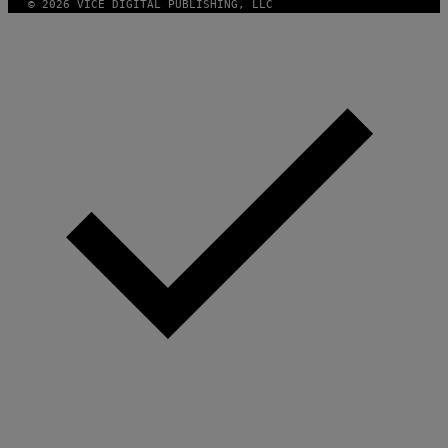
© 2026 VICE DIGITAL PUBLISHING, LLC
I
R
E
I
M
A
G
E
)