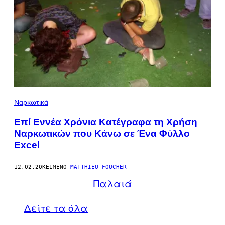
Ναρκωτικά
Επί Eννέα Xρόνια Kατέγραφα τη Xρήση
Nαρκωτικών που Kάνω σε Ένα Φύλλο
Excel
12.02.20
ΚΕΊΜΕΝΟ
MATTHIEU FOUCHER
Παλαιά
Δείτε τα όλα