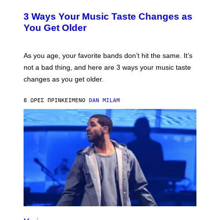
I
O
S
T
3 Ways Your Music Taste Changes as
V
O
I
I
You Get Older
A
L
G
L
E
U
T
S
As you age, your favorite bands don’t hit the same. It’s
T
T
not a bad thing, and here are 3 ways your music taste
Y
R
I
A
changes as you get older.
M
T
A
I
G
O
8 ΏΡΕΣ ΠΡΙΝ
ΚΕΊΜΕΝΟ
DAN MILAM
E
N
S
B
)
Y
I
A
N
W
A
L
D
I
E
/
G
E
(
T