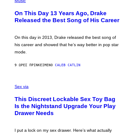
P
Music
T
H
Y
O
I
On This Day 13 Years Ago, Drake
T
M
O
Released the Best Song of His Career
A
B
G
Y
E
G
S
A
On this day in 2013, Drake released the best song of
R
his career and showed that he’s way better in pop star
Y
G
mode.
E
R
S
9 ΏΡΕΣ ΠΡΙΝ
ΚΕΊΜΕΝΟ
CALEB CATLIN
H
O
F
S
F
A
Sex via
/
M
W
W
I
This Discreet Lockable Sex Toy Bag
A
R
T
E
Is the Nightstand Upgrade Your Play
A
I
Drawer Needs
N
M
U
A
K
G
I
E
I put a lock on my sex drawer. Here’s what actually
F
)