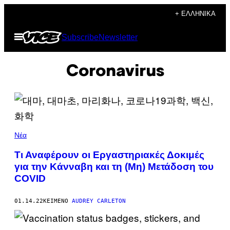
Μετάβαση
+ ΕΛΛΗΝΙΚΆ
στο
Ανοίξτε
Subscribe
Newsletter
περιεχόμενο
το
μενού
Coronavirus
Νέα
Τι Αναφέρουν οι Εργαστηριακές Δοκιμές
για την Κάνναβη και τη (Μη) Μετάδοση του
COVID
01.14.22
ΚΕΊΜΕΝΟ
AUDREY CARLETON