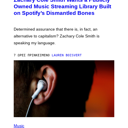
T
Y
O
I
Owned Music Streaming Library Built
B
M
on Spotify’s Dismantled Bones
Y
A
R
G
O
E
B
S
Determined assurance that there is, in fact, an
E
R
alternative to capitalism? Zachary Cole Smith is
T
speaking my language.
O
P
A
7 ΏΡΕΣ ΠΡΙΝ
ΚΕΊΜΕΝΟ
LAUREN BOISVERT
N
U
C
C
I
–
C
O
R
B
I
S
/
C
O
R
P
B
H
Music