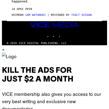
O
happened.
R
V
10 ΏΡΕΣ ΠΡΙΝ
I
C
ΚΕΊΜΕΝΟ
SAM WATANUKI
| REVIEWED BY
YSOLT USIGAN
E
VICE
MEDIA
INSTAGRAM
TIKTOK
YOUTUBE
© 2026 VICE DIGITAL PUBLISHING, LLC
×
KILL THE ADS FOR
JUST $2 A MONTH
VICE membership also gives you access to our
very best writing and exclusive new
documentaries.