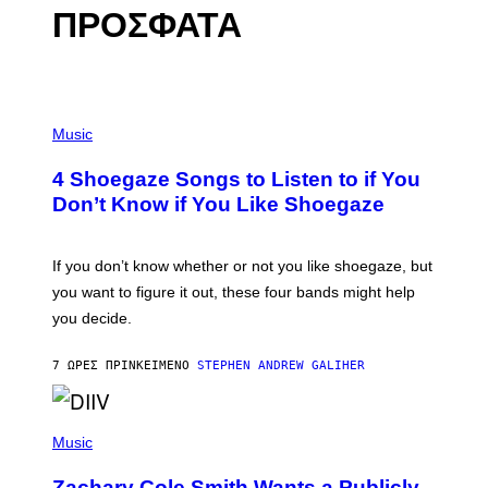
ΠΡΟΣΦΑΤΑ
P
H
Music
O
T
4 Shoegaze Songs to Listen to if You
O
B
Don’t Know if You Like Shoegaze
Y
S
C
O
If you don’t know whether or not you like shoegaze, but
T
you want to figure it out, these four bands might help
T
L
you decide.
E
G
A
7 ΏΡΕΣ ΠΡΙΝ
ΚΕΊΜΕΝΟ
STEPHEN ANDREW GALIHER
T
O
/
(
G
P
Music
E
H
T
O
T
Zachary Cole Smith Wants a Publicly