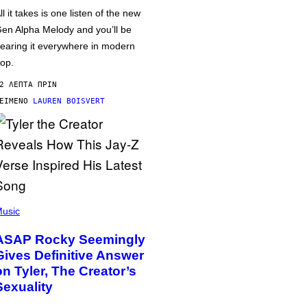
ll it takes is one listen of the new
en Alpha Melody and you’ll be
earing it everywhere in modern
op.
2 ΛΕΠΤΆ ΠΡΙΝ
ΕΊΜΕΝΟ
LAUREN BOISVERT
usic
ASAP Rocky Seemingly
Gives Definitive Answer
on Tyler, The Creator’s
Sexuality