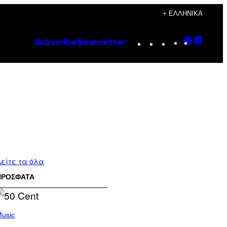
+ ΕΛΛΗΝΙΚΆ
Instagram
TikTok
YouTube
Google
Goog
Subscribe
Newsletter
Discove
Top
Posts
είτε τα όλα
ΠΡΟΣΦΑΤΑ
usic