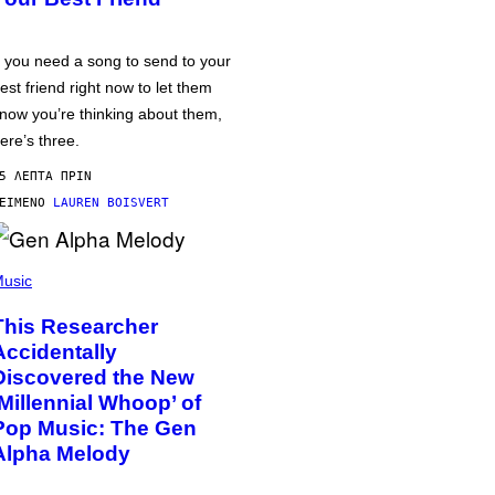
f you need a song to send to your
est friend right now to let them
now you’re thinking about them,
ere’s three.
5 ΛΕΠΤΆ ΠΡΙΝ
ΕΊΜΕΝΟ
LAUREN BOISVERT
usic
This Researcher
Accidentally
Discovered the New
‘Millennial Whoop’ of
Pop Music: The Gen
Alpha Melody