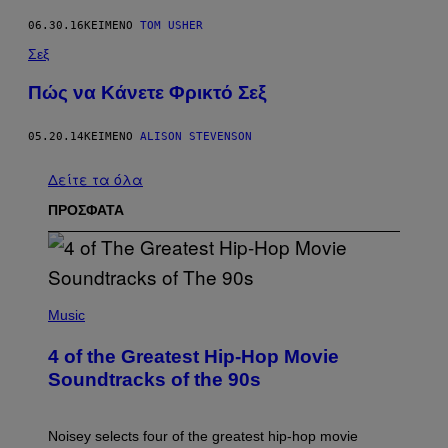
06.30.16
ΚΕΊΜΕΝΟ
TOM USHER
Σεξ
Πώς να Κάνετε Φρικτό Σεξ
05.20.14
ΚΕΊΜΕΝΟ
ALISON STEVENSON
Δείτε τα όλα
ΠΡΟΣΦΑΤΑ
(
P
Music
H
O
4 of the Greatest Hip-Hop Movie
T
O
Soundtracks of the 90s
B
Y
P
O
Noisey selects four of the greatest hip-hop movie