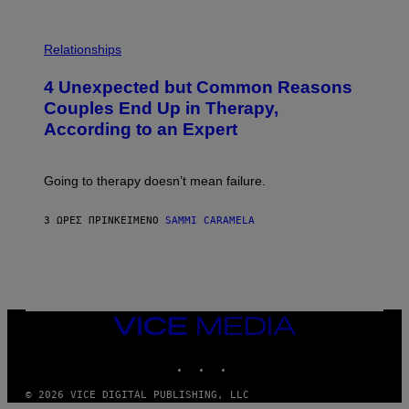
P
H
Relationships
O
T
4 Unexpected but Common Reasons
O
:
Couples End Up in Therapy,
G
According to an Expert
C
S
H
U
Going to therapy doesn’t mean failure.
T
T
E
3 ΏΡΕΣ ΠΡΙΝ
ΚΕΊΜΕΝΟ
SAMMI CARAMELA
R
/
G
E
T
T
Y
I
VICE
M
MEDIA
A
INSTAGRAM
TIKTOK
YOUTUBE
G
E
S
© 2026 VICE DIGITAL PUBLISHING, LLC