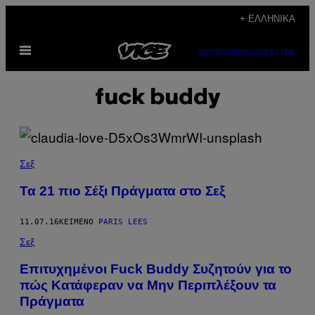
Μετάβαση
+ ΕΛΛΗΝΙΚΆ
στο
Ανοίξτε
περιεχόμενο
SUBSCRIBE
NEWSLETTER
το
μενού
fuck buddy
Σεξ
Τα 21 πιο Σέξι Πράγματα στο Σεξ
11.07.16
ΚΕΊΜΕΝΟ
PARIS LEES
Σεξ
Επιτυχημένοι Fuck Buddy Συζητούν για το
πώς Κατάφεραν να Μην Περιπλέξουν τα
Πράγματα