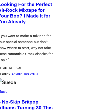
Looking For the Perfect
Alt-Rock Mixtape for
Your Boo? I Made It for
You Already
f you want to make a mixtape for
our special someone but don’t
now where to start, why not take
hese romantic alt-rock classics for
 spin?
3 ΛΕΠΤΆ ΠΡΙΝ
ΕΊΜΕΝΟ
LAUREN BOISVERT
usic
3 No-Skip Britpop
Albums Turning 30 This