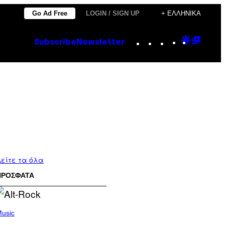
Go Ad Free
LOGIN / SIGN UP
+ ΕΛΛΗΝΙΚΆ
Instagram
TikTok
YouTube
Google
Goog
Subscribe
Newsletter
Discove
Top
Posts
είτε τα όλα
ΠΡΟΣΦΑΤΑ
usic