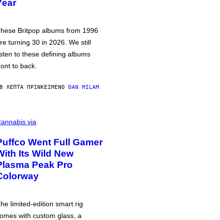
Year
hese Britpop albums from 1996
re turning 30 in 2026. We still
isten to these defining albums
ront to back.
8 ΛΕΠΤΆ ΠΡΙΝ
ΚΕΊΜΕΝΟ
DAN MILAM
annabis via
Puffco Went Full Gamer
With Its Wild New
Plasma Peak Pro
Colorway
he limited-edition smart rig
omes with custom glass, a