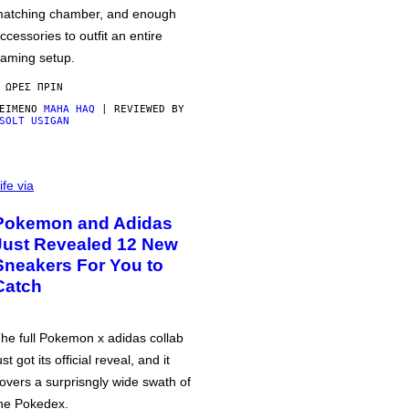
atching chamber, and enough
ccessories to outfit an entire
aming setup.
 ΏΡΕΣ ΠΡΙΝ
ΕΊΜΕΝΟ
MAHA HAQ
| REVIEWED BY
SOLT USIGAN
ife via
Pokemon and Adidas
Just Revealed 12 New
Sneakers For You to
Catch
he full Pokemon x adidas collab
ust got its official reveal, and it
overs a surprisngly wide swath of
he Pokedex.