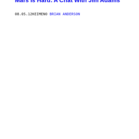
Mars Is Hard: A Chat With Jim Adams
08.05.12
ΚΕΊΜΕΝΟ
BRIAN ANDERSON