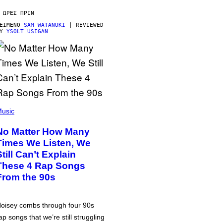
 ΏΡΕΣ ΠΡΙΝ
ΕΊΜΕΝΟ
SAM WATANUKI
| REVIEWED
BY
YSOLT USIGAN
usic
No Matter How Many
Times We Listen, We
Still Can’t Explain
These 4 Rap Songs
From the 90s
oisey combs through four 90s
ap songs that we’re still struggling