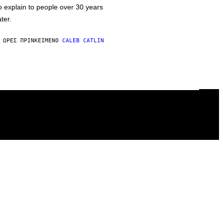
o explain to people over 30 years
ater.
 ΏΡΕΣ ΠΡΙΝ
ΚΕΊΜΕΝΟ
CALEB CATLIN