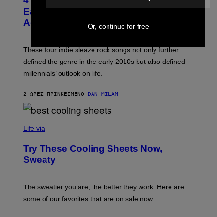
4 Indie Sleaze Rock Songs From the
O
A
B
Early 2010s That Defined Millennials’
G
Y
E
Aesthetics for Life
F
Or, continue for free
/
I
G
L
E
M
T
These four indie sleaze rock songs not only further
M
T
A
defined the genre in the early 2010s but also defined
Y
G
I
millennials’ outlook on life.
I
M
C
A
.
G
2 ΏΡΕΣ ΠΡΙΝ
ΚΕΊΜΕΝΟ
DAN MILAM
C
E
O
S
M
/
C
F
O
Life via
I
M
L
F
M
Try These Cooling Sheets Now,
O
M
R
Sweaty
A
T
G
S
I
P
C
A
The sweatier you are, the better they work. Here are
C
some of our favorites that are on sale now.
E
S