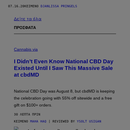
07.16.20
ΚΕΊΜΕΝΟ
DJANLISSA PRINGELS
Δείτε τα όλα
ΠΡΟΣΦΑΤΑ
C
O
Cannabis via
U
R
I Didn’t Even Know National CBD Day
T
E
Existed Until I Saw This Massive Sale
S
at cbdMD
Y
O
F
C
National CBD Day was August 8, but cbdMD is keeping
B
D
the celebration going with 55% off sitewide and a free
M
gift on $100+ orders.
D
30 ΛΕΠΤΆ ΠΡΙΝ
ΚΕΊΜΕΝΟ
MAHA HAQ
| REVIEWED BY
YSOLT USIGAN