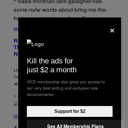
×
P
H
Music
O
T
Remember When Liam Gallagher
O
B
Threatened to Stab This Actor For…
Y
Not Telling a Joke?
D
A
Kill the ads for
V
E
just $2 a month
Liam Gallagher once threatened to stab Sacha Baron
S
I
Cohen after the actor *checks notes* didn’t make a joke
M
VICE membership also gives you access to
about him in an awards speech.
P
our very best writing and exclusive new
S
O
documentaries.
1 ΏΡΑ ΠΡΙΝ
ΚΕΊΜΕΝΟ
STEPHEN ANDREW GALIHER
N
/
W
I
Support for $2
P
R
H
Music
E
O
I
T
See All Membership Plans
M