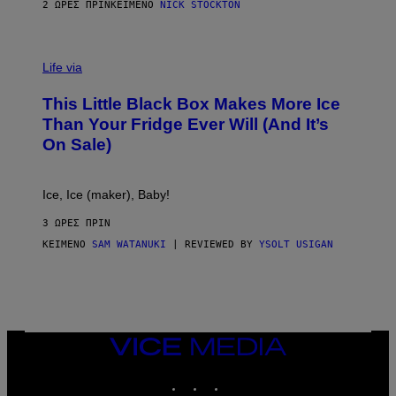
2 ΏΡΕΣ ΠΡΙΝ
ΚΕΊΜΕΝΟ
NICK STOCKTON
V
I
Life via
A
E
This Little Black Box Makes More Ice
L
E
Than Your Fridge Ever Will (And It’s
C
On Sale)
T
A
C
T
Ice, Ice (maker), Baby!
I
C
3 ΏΡΕΣ ΠΡΙΝ
ΚΕΊΜΕΝΟ
SAM WATANUKI
| REVIEWED BY
YSOLT USIGAN
VICE
MEDIA
INSTAGRAM
TIKTOK
YOUTUBE