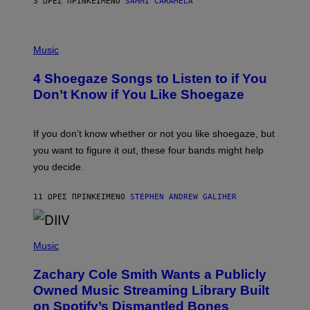
3 ΏΡΕΣ ΠΡΙΝ
ΚΕΊΜΕΝΟ
SAMMI CARAMELA
C
T
/
P
G
H
Music
E
O
T
T
T
4 Shoegaze Songs to Listen to if You
O
Y
B
I
Don’t Know if You Like Shoegaze
Y
M
S
A
C
G
O
If you don’t know whether or not you like shoegaze, but
E
T
S
you want to figure it out, these four bands might help
T
L
you decide.
E
G
A
11 ΏΡΕΣ ΠΡΙΝ
ΚΕΊΜΕΝΟ
STEPHEN ANDREW GALIHER
T
O
/
(
G
P
Music
E
H
T
O
T
Zachary Cole Smith Wants a Publicly
T
Y
O
I
Owned Music Streaming Library Built
B
M
on Spotify’s Dismantled Bones
Y
A