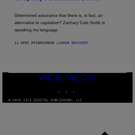
R
G
O
E
B
S
Determined assurance that there is, in fact, an
E
R
alternative to capitalism? Zachary Cole Smith is
T
speaking my language.
O
P
A
11 ΏΡΕΣ ΠΡΙΝ
ΚΕΊΜΕΝΟ
LAUREN BOISVERT
N
U
C
C
I
–
C
O
VICE
R
MEDIA
B
INSTAGRAM
TIKTOK
YOUTUBE
I
S
/
© 2026 VICE DIGITAL PUBLISHING, LLC
C
O
R
B
I
S
V
I