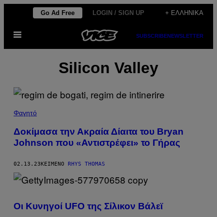
Μετάβαση
Go Ad Free
LOGIN / SIGN UP
+ ΕΛΛΗΝΙΚΆ
στο
Ανοίξτε
περιεχόμενο
SUBSCRIBE
NEWSLETTER
το
μενού
Silicon Valley
Φαγητό
Δοκίμασα την Ακραία Δίαιτα του Bryan
Johnson που «Αντιστρέφει» το Γήρας
02.13.23
ΚΕΊΜΕΝΟ
RHYS THOMAS
Οι Κυνηγοί UFO της Σίλικον Βάλεϊ