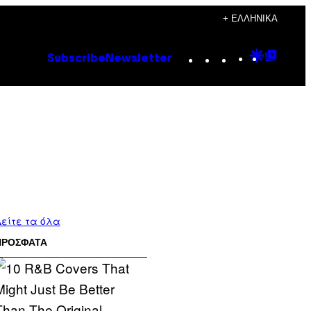
+ ΕΛΛΗΝΙΚΆ
Instagram
TikTok
YouTube
Google
Goog
Subscribe
Newsletter
Discove
Top
Posts
είτε τα όλα
ΠΡΟΣΦΑΤΑ