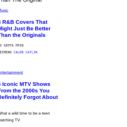
usic
8 R&B Covers That
Might Just Be Better
Than the Originals
3 ΛΕΠΤΆ ΠΡΙΝ
ΕΊΜΕΝΟ
CALEB CATLIN
ntertainment
4 Iconic MTV Shows
From the 2000s You
Definitely Forgot About
hat a wild time to be a teen
atching TV.