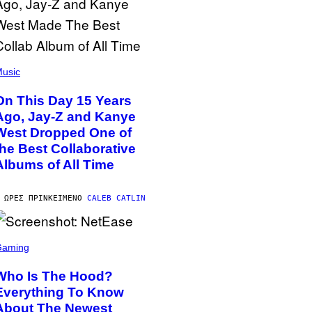
usic
On This Day 15 Years
Ago, Jay-Z and Kanye
West Dropped One of
the Best Collaborative
Albums of All Time
 ΏΡΕΣ ΠΡΙΝ
ΚΕΊΜΕΝΟ
CALEB CATLIN
Gaming
Who Is The Hood?
Everything To Know
About The Newest