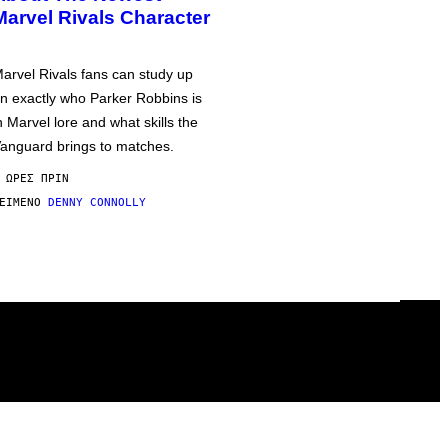
Marvel Rivals Character
arvel Rivals fans can study up
n exactly who Parker Robbins is
n Marvel lore and what skills the
anguard brings to matches.
 ΏΡΕΣ ΠΡΙΝ
ΕΊΜΕΝΟ
DENNY CONNOLLY